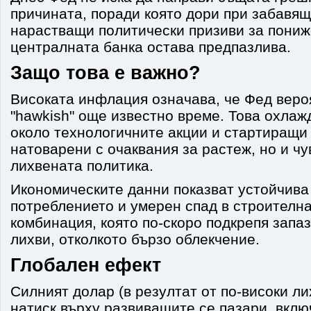
причината, поради която дори при забавящ
нарастващи политически призиви за пониж
централната банка остава предпазлива.
Защо това е важно?
Високата инфлация означава, че Фед веро
"hawkish" още известно време. Това охлаж
около технологичните акции и стартиращи 
натоварени с очаквания за растеж, но и ч
лихвената политика.
Икономическите данни показват устойчива 
потреблението и умерен спад в строителна
комбинация, която по-скоро подкрепя запа
лихви, отколкото бързо облекчение.
Глобален ефект
Силният долар (в резултат от по-високи л
натиск върху развиващите се пазари, вклю