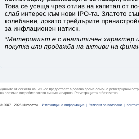
Това се усеща чрез отлив на капитал от по
слаб интерес към нови IPO-та. Златото съ
колебания, докато трейдърите пренастрой
за инфлационен натиск.
*Материалът е с аналитичен характер и
покупка или продажба на активи на фина
Данните от сесията на БФБ се предоставят в реално време само на регистрирани потреб
са влезли с потребителското си име и парола. Регистрацията е безплатна.
© 2007 - 2026 Инфосток
Източници на информация |
Условия за ползване |
Контакт