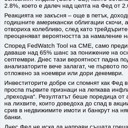
2.8%, което е далеч над целта на Фед от 2
Реакцията не закъсня – още в петък, доход
годишните американски облигации скочи, а
отвориха колебливо, след като трейдърите
преоценяват вероятността за намаление н
Според FedWatch Tool на CME, само преди
даваше над 65% шанс за понижение на ос
септември. Днес тази вероятност падна по
анализаторите вече залагат, че първото 
отложено за ноември или дори декември.
Инвеститорите добре си спомнят как Фед в 
проспа първите признаци на лепкава инфл
„преходна“. Резултатът беше поредица от 
на лихвите, които доведоха до спад в акции
срив в недвижимите имоти и банкрут на ня
банки.
Днес Фед не иска да направи същата грешк