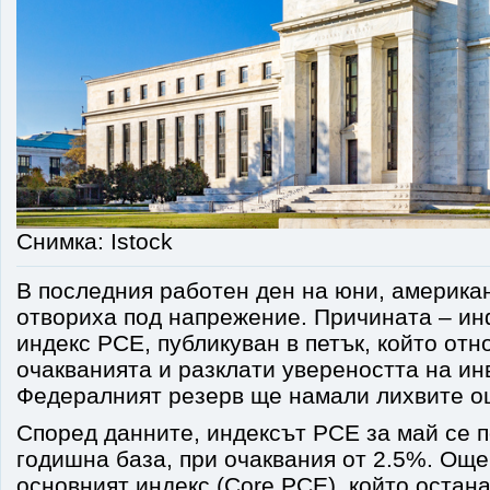
Снимка: Istock
В последния работен ден на юни, америка
отвориха под напрежение. Причината – и
индекс PCE, публикуван в петък, който от
очакванията и разклати увереността на ин
Федералният резерв ще намали лихвите о
Според данните, индексът PCE за май се п
годишна база, при очаквания от 2.5%. Още
основният индекс (Core PCE), който остана