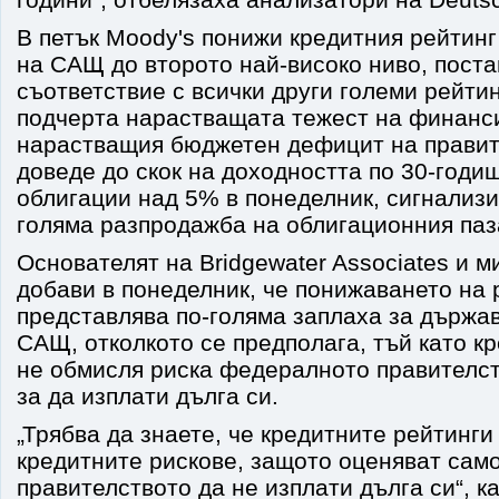
В петък Moody's понижи кредитния рейтинг
на САЩ до второто най-високо ниво, поста
съответствие с всички други големи рейтин
подчерта нарастващата тежест на финанс
нарастващия бюджетен дефицит на правит
доведе до скок на доходността по 30-год
облигации над 5% в понеделник, сигнализи
голяма разпродажба на облигационния паз
Основателят на Bridgewater Associates и 
добави в понеделник, че понижаването на 
представлява по-голяма заплаха за държа
САЩ, отколкото се предполага, тъй като к
не обмисля риска федералното правителст
за да изплати дълга си.
„Трябва да знаете, че кредитните рейтинги
кредитните рискове, защото оценяват сам
правителството да не изплати дълга си“, к