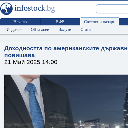
Начало
БФБ
Световни пазари
Индекси
Облигации
Валути
Стоки
Доходността по американските държавн
повишава
21 Май 2025 14:00