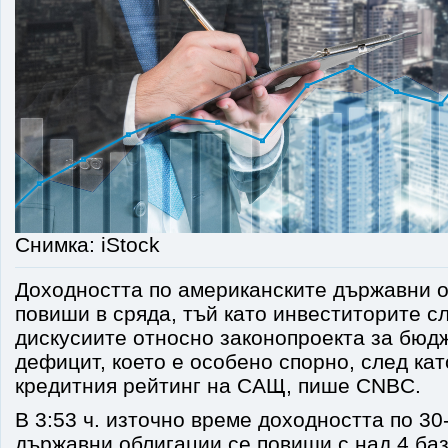
Снимка: iStock
Доходността по американските държавни о
повиши в сряда, тъй като инвеститорите с
дискусиите относно законопроекта за бюд
дефицит, което е особено спорно, след ка
кредитния рейтинг на САЩ, пише CNBC.
В 3:53 ч. източно време доходността по 3
държавни облигации се повиши с над 4 баз