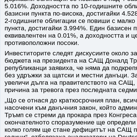
5.016%. Доходността по 10-годишните обл
базисни пункта по-висока, достигайки 4.5
2-годишните облигации се повиши с малко
пункта, достигайки 3.994%. Един базисен п
еквивалентен на 0.01%, а доходността и ц
противоположни посоки.
Инвеститорите следят дискусиите около з
бюджета на президента на САЩ Доналд Тръ
републиканци заявиха, че няма да подкреп
без удръжки за щатски и местни данъци. 
увеличи дълга на правителството на САЩ, 
причина за тревога през последната седми
„Що се отнася до краткосрочния план, всич
насочени към данъчния закон, който адми
Тръмп се стреми да прокара през Конгреса,
окончателното споразумение ще определи 
колко голям ще стане дефицитът на САЩ 
години“, отбелязаха анализатори на Deuts