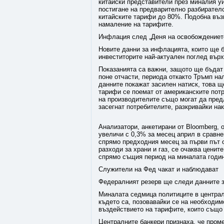
китайски представители през миналия у
постигане на предварително разбирател
китайските тарифи до 80%. Подобна въз
намаление на тарифите.
Инфлация след „Деня на освобождениет
Новите данни за инфлацията, които ще 
инвеститорите най-актуален поглед върх
Показанията са важни, защото ще бъдат 
поне отчасти, периода откакто Тръмп на
данните покажат засилен натиск, това щ
тарифи се поемат от американските пот
на производителите също могат да пред
засегнат потребителите, разкривайки на
Анализатори, анкетирани от Bloomberg, 
увеличи с 0,3% за месец април в сравн
спрямо предходния месец за първи път от
разходи за храни и газ, се очаква цени
спрямо същия период на миналата годин
Служители на Фед чакат и наблюдават
Федералният резерв ще следи данните з
Миналата седмица политиците в централ
където са, позовавайки се на необходимо
въздействието на тарифите, които също
Централните банкери признаха, че проме