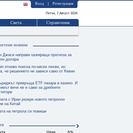
Вход
Регистрация
|
Петък, 7 Август 2026
Света
Справочник
четени новини
и Джаси направи шокираща прогноза за
ион долара
п отново поиска по-ниски лихви, но
а, че решението не зависи само от Кевин
ъриджът превръща ETF пазара в казино. И
емът вече не е само за дребните
ститори
ната с Иран разкри новото петролно
е на Китай
ата на петрола се повиши
ти
ута
Цена
Δ%