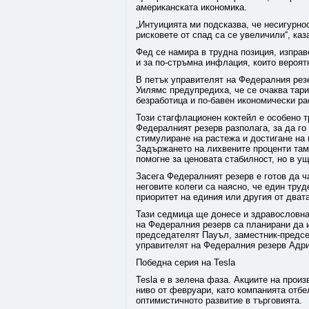
американската икономика.
„Интуицията ми подсказва, че несигурно
рисковете от спад са се увеличили“, ка
Фед се намира в трудна позиция, изправе
и за по-стръмна инфлация, които вероят
В петък управителят на Федералния рез
Уилямс предупредиха, че се очаква тар
безработица и по-бавен икономически ра
Този стагфлационен коктейл е особено т
Федералният резерв разполага, за да г
стимулиране на растежа и достигане на
Задържането на лихвените проценти там,
помогне за ценовата стабилност, но в у
Засега Федералният резерв е готов да 
неговите колеги са наясно, че един тру
приоритет на единия или другия от дват
Тази седмица ще донесе и здравословна
на Федералния резерв са планирани да 
председателят Пауъл, заместник-предс
управителят на Федералния резерв Адри
Победна серия на Tesla
Tesla е в зелена фаза. Акциите на прои
ниво от февруари, като компанията отбе
оптимистичното развитие в търговията.