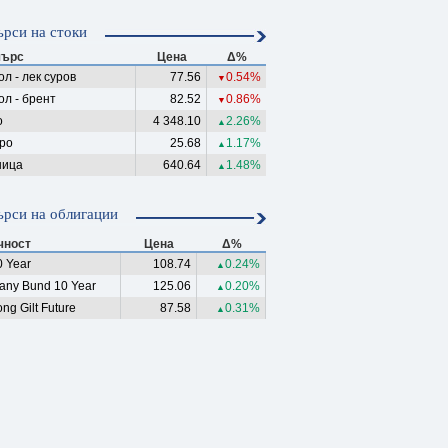
рси на стоки
ърс
Цена
Δ%
л - лек суров
77.56
0.54%
▼
ол - брент
82.52
0.86%
▼
о
4 348.10
2.26%
▲
ро
25.68
1.17%
▲
ица
640.64
1.48%
▲
рси на облигации
чност
Цена
Δ%
 Year
108.74
0.24%
▲
any Bund 10 Year
125.06
0.20%
▲
ng Gilt Future
87.58
0.31%
▲