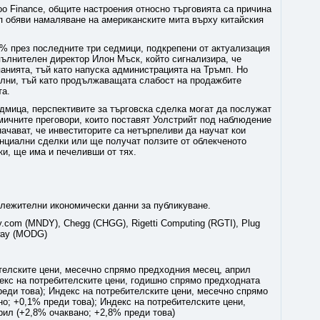
o Finance, общите настроения относно търговията са причина
п обяви намаляване на американските мита върху китайския
5% през последните три седмици, подкрепени от актуализация
пълнителен директор Илон Мъск, който сигнализира, че
анията, тъй като напуска администрацията на Тръмп. Но
телни, тъй като продължаващата слабост на продажбите
та.
едмица, перспективите за търговска сделка могат да послужат
мичните преговори, които поставят Уолстрийт под наблюдение
начават, че инвеститорите са нетърпеливи да научат кои
нциални сделки или ще получат ползите от облекченото
и, ще има и печеливши от тях.
лежителни икономически данни за публикуване.
.com (MNDY), Chegg (CHGG), Rigetti Computing (RGTI), Plug
away (MODG)
телските цени, месечно спрямо предходния месец, април
декс на потребителските цени, годишно спрямо предходната
реди това); Индекс на потребителските цени, месечно спрямо
о; +0,1% преди това); Индекс на потребителските цени,
рил (+2,8% очаквано; +2,8% преди това)