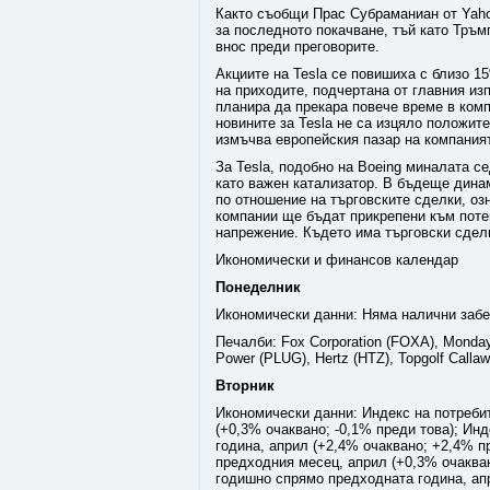
Както съобщи Прас Субраманиан от Yaho
за последното покачване, тъй като Тръм
внос преди преговорите.
Акциите на Tesla се повишиха с близо 1
на приходите, подчертана от главния из
планира да прекара повече време в комп
новините за Tesla не са изцяло положи
измъчва европейския пазар на компания
За Tesla, подобно на Boeing миналата с
като важен катализатор. В бъдеще дина
по отношение на търговските сделки, оз
компании ще бъдат прикрепени към поте
напрежение. Където има търговски сделк
Икономически и финансов календар
Понеделник
Икономически данни: Няма налични забе
Печалби: Fox Corporation (FOXA), Monday
Power (PLUG), Hertz (HTZ), Topgolf Call
Вторник
Икономически данни: Индекс на потреби
(+0,3% очаквано; -0,1% преди това); Ин
година, април (+2,4% очаквано; +2,4% п
предходния месец, април (+0,3% очакван
годишно спрямо предходната година, ап