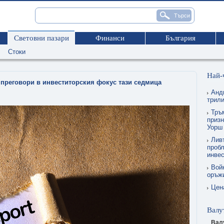
Световни пазари
Финанси
България
Стоки
Най-
 преговори в инвеститорския фокус тази седмица
Анд
трил
Тръм
призн
Уорш
Лив
пробл
инве
Вой
оръжи
Цен
Валу
Вал