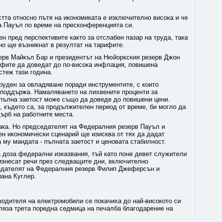
стта относно пътя на икономиката е изключително висока и че
за Пауъл по време на пресконференцията си.
н пред перспективите както за отслабен пазар на труда, така
но ще възникнат в резултат на тарифите.
ерв Майкъл Бар и президентът на Нюйоркския резерв Джон
ифите да доведат до по-висока инфлация, повишена
стеж тази година.
руден за овладяване поради инструментите, с които
о поддържа. Намаляването на лихвените проценти за
 пълна заетост може също да доведе до повишени цени.
 където са, за продължителен период от време, би могло да
щърб на работните места.
чака. Но председателят на Федералния резерв Пауъл и
ден икономически сценарий ще изисква от тях да дадат
а му мандата - пълната заетост и ценовата стабилност.
 доза федерални изказвания, тъй като поне девет служители
изнесат речи през следващите дни, включително
едателят на Федералния резерв Филип Джеферсън и
ана Куглер.
зводителя на електромобили се покачиха до най-високото си
ляза трета поредна седмица на печалба благодарение на