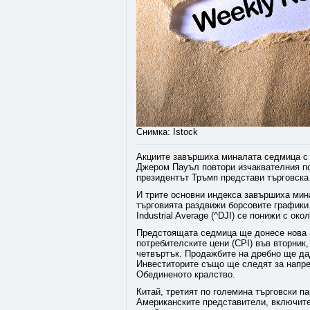
Снимка: Istock
Акциите завършиха миналата седмица с 
Джером Пауъл повтори изчаквателния по
президентът Тръмп представи търговск
И трите основни индекса завършиха мин
търговията раздвижи борсовите графики
Industrial Average (^DJI) се понижи с ок
Предстоящата седмица ще донесе нова а
потребителските цени (CPI) във вторник,
четвъртък. Продажбите на дребно ще да
Инвеститорите също ще следят за напред
Обединеното кралство.
Китай, третият по големина търговски п
Американските представители, включите