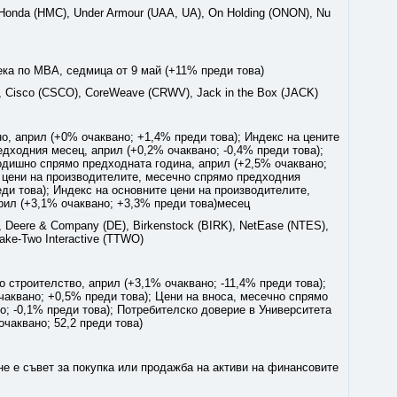
 Honda (HMC), Under Armour (UAA, UA), On Holding (ONON), Nu
ека по MBA, седмица от 9 май (+11% преди това)
 Cisco (CSCO), CoreWeave (CRWV), Jack in the Box (JACK)
, април (+0% очаквано; +1,4% преди това); Индекс на цените
дходния месец, април (+0,2% очаквано; -0,4% преди това);
одишно спрямо предходната година, април (+2,5% очаквано;
е цени на производителите, месечно спрямо предходния
еди това); Индекс на основните цени на производителите,
рил (+3,1% очаквано; +3,3% преди това)месец
 Deere & Company (DE), Birkenstock (BIRK), NetEase (NTES),
ake-Two Interactive (TTWO)
строителство, април (+3,1% очаквано; -11,4% преди това);
чаквано; +0,5% преди това); Цени на вноса, месечно спрямо
о; -0,1% преди това); Потребителско доверие в Университета
очаквано; 52,2 преди това)
не е съвет за покупка или продажба на активи на финансовите