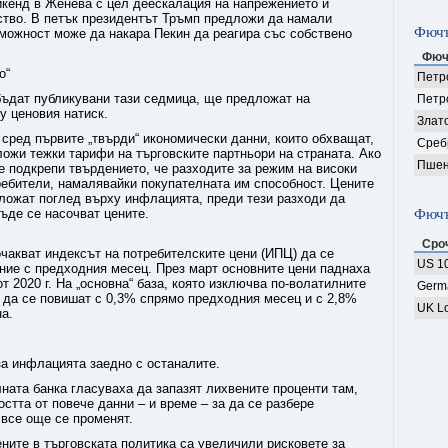
икенд в Женева с цел деескалация на напрежението и
ство. В петък президентът Тръмп предложи да намали
Фючъ
можност може да накара Пекин да реагира със собствено
Фюч
о“
Петро
бъдат публикувани тази седмица, ще предложат на
Петр
у ценовия натиск.
Злат
сред първите „твърди“ икономически данни, които обхващат,
Среб
ложи тежки тарифи на търговските партньори на страната. Ако
Пшен
е подкрепи твърдението, че разходите за режим на високи
ребители, намалявайки покупателната им способност. Цените
ложат поглед върху инфлацията, преди тези разходи да
къде се насочват цените.
Фючъ
Сро
очакват индексът на потребителските цени (ИПЦ) да се
US 10
ение с предходния месец. През март основните цени паднаха
 2020 г. На „основна“ база, която изключва по-волатилните
Germ
те да се повишат с 0,3% спрямо предходния месец и с 2,8%
UK Lo
а.
а инфлацията заедно с останалите.
ната банка гласуваха да запазят лихвените проценти там,
стта от повече данни – и време – за да се разбере
 все още се променят.
ните в търговската политика са увеличили рисковете за