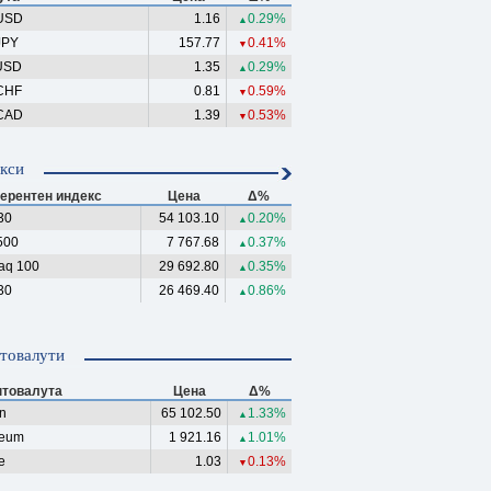
USD
1.16
0.29%
▲
JPY
157.77
0.41%
▼
USD
1.35
0.29%
▲
CHF
0.81
0.59%
▼
CAD
1.39
0.53%
▼
кси
ерентен индекс
Цена
Δ%
30
54 103.10
0.20%
▲
500
7 767.68
0.37%
▲
aq 100
29 692.80
0.35%
▲
30
26 469.40
0.86%
▲
товалути
птовалута
Цена
Δ%
in
65 102.50
1.33%
▲
reum
1 921.16
1.01%
▲
e
1.03
0.13%
▼