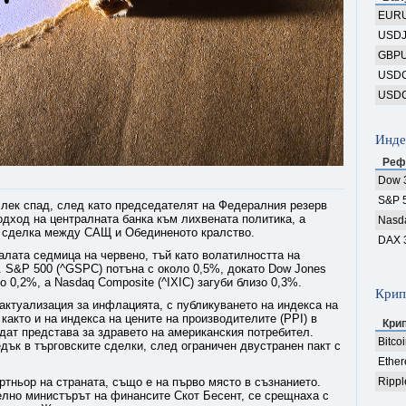
EUR
USD
GBP
USD
USD
Инде
Реф
Dow 
S&P 
лек спад, след като председателят на Федералния резерв
дход на централната банка към лихвената политика, а
Nasd
а сделка между САЩ и Обединеното кралство.
DAX 
алата седмица на червено, тъй като волатилността на
. S&P 500 (^GSPC) потъна с около 0,5%, докато Dow Jones
оло 0,2%, а Nasdaq Composite (^IXIC) загуби близо 0,3%.
Крип
ктуализация за инфлацията, с публикуването на индекса на
 както и на индекса на цените на производителите (PPI) в
Кри
дат представа за здравето на американския потребител.
Bitco
ък в търговските сделки, след ограничен двустранен пакт с
Ethe
артньор на страната, също е на първо място в съзнанието.
Rippl
лно министърът на финансите Скот Бесент, се срещнаха с