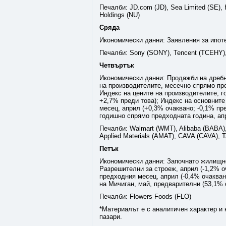
Печалби: JD.com (JD), Sea Limited (SE),
Holdings (NU)
Сряда
Икономически данни: Заявления за ипот
Печалби: Sony (SONY), Tencent (TCEHY),
Четвъртък
Икономически данни: Продажби на дребно
на производителите, месечно спрямо пре
Индекс на цените на производителите, г
+2,7% преди това); Индекс на основнит
месец, април (+0,3% очаквано; -0,1% пр
годишно спрямо предходната година, ап
Печалби: Walmart (WMT), Alibaba (BABA),
Applied Materials (AMAT), CAVA (CAVA), T
Петък
Икономически данни: Започнато жилищно 
Разрешителни за строеж, април (-1,2% о
предходния месец, април (-0,4% очакван
на Мичиган, май, предварителни (53,1% 
Печалби: Flowers Foods (FLO)
*Материалът е с аналитичен характер и 
пазари.