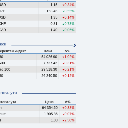
USD
1.15
0.34%
▼
JPY
158.46
0.55%
▲
USD
1.35
0.14%
▼
CHF
0.81
0.73%
▲
CAD
1.40
0.05%
▲
кси
ерентен индекс
Цена
Δ%
30
54 026.90
1.02%
▼
500
7 737.42
0.31%
▼
aq 100
29 518.30
0.21%
▼
30
26 240.50
0.12%
▼
товалути
птовалута
Цена
Δ%
in
64 354.60
0.38%
▼
reum
1 905.86
0.07%
▼
e
1.03
2.50%
▼