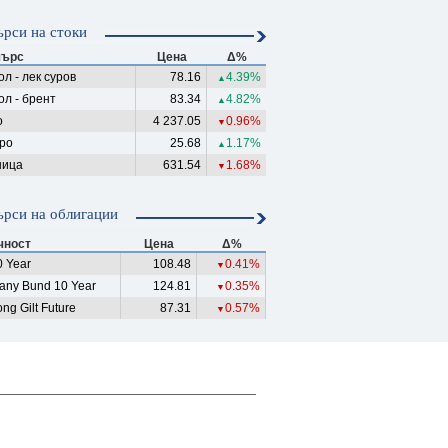
рси на стоки
ърс
Цена
Δ%
л - лек суров
78.16
4.39%
▲
ол - брент
83.34
4.82%
▲
о
4 237.05
0.96%
▼
ро
25.68
1.17%
▲
ица
631.54
1.68%
▼
рси на облигации
чност
Цена
Δ%
 Year
108.48
0.41%
▼
any Bund 10 Year
124.81
0.35%
▼
ng Gilt Future
87.31
0.57%
▼