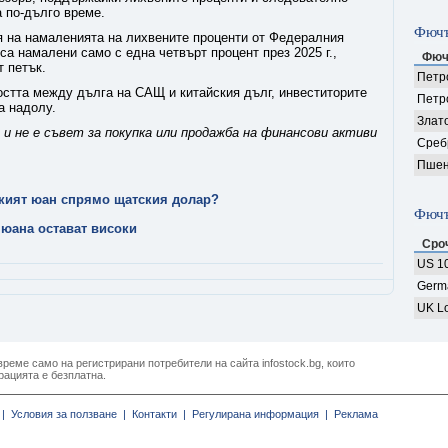
 по-дълго време.
Фючъ
я на намаленията на лихвените проценти от Федералния
са намалени само с една четвърт процент през 2025 г.,
Фюч
 петък.
Петро
остта между дълга на САЩ и китайския дълг, инвеститорите
Петр
а надолу.
Злат
и не е съвет за покупка или продажба на финансови активи
Среб
Пшен
ският юан спрямо щатския долар?
Фючъ
 юана остават високи
Сро
US 10
Germ
UK Lo
реме само на регистрирани потребители на сайта infostock.bg, които
рацията е безплатна.
|
Условия за ползване |
Контакти |
Регулирана информация |
Реклама