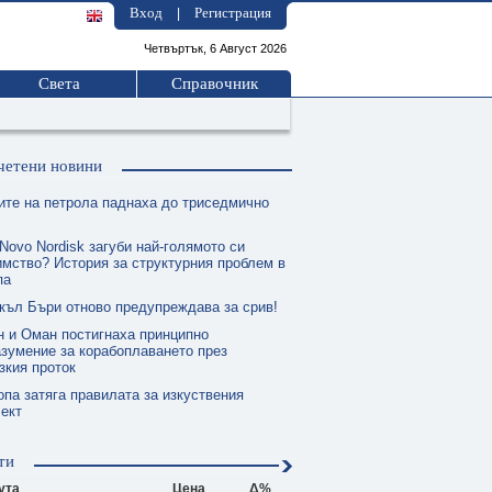
Вход
Регистрация
|
Четвъртък, 6 Август 2026
Света
Справочник
четени новини
ите на петрола паднаха до триседмично
Novo Nordisk загуби най-голямото си
мство? История за структурния проблем в
па
къл Бъри отново предупреждава за срив!
н и Оман постигнаха принципно
зумение за корабоплаването през
зкия проток
опа затяга правилата за изкуствения
ект
ти
ута
Цена
Δ%