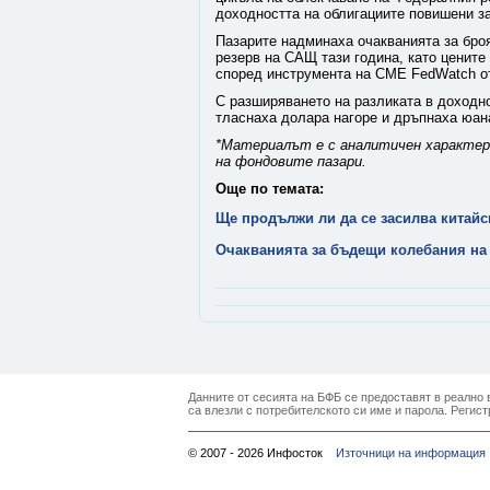
доходността на облигациите повишени за
Пазарите надминаха очакванията за бро
резерв на САЩ тази година, като цените 
според инструмента на CME FedWatch от
С разширяването на разликата в доходн
тласнаха долара нагоре и дръпнаха юан
*Материалът е с аналитичен характер 
на фондовите пазари.
Още по темата:
Ще продължи ли да се засилва китай
Очакванията за бъдещи колебания на
Данните от сесията на БФБ се предоставят в реално в
са влезли с потребителското си име и парола. Регист
© 2007 - 2026 Инфосток
Източници на информация 