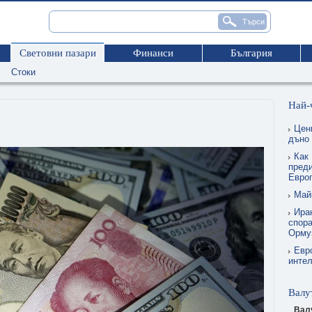
Световни пазари
Финанси
България
Стоки
Най-
Цен
дъно
Как 
преди
Евро
Май
Ира
спора
Орму
Евр
интел
Валу
Вал