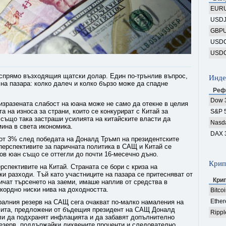
EUR
USD
GBP
USD
USD
 спрямо възходящия щатски долар. Един по-трънлив въпрос,
Инде
на пазара: колко далеч и колко бързо може да спадне
Реф
Dow 
изразената слабост на юана може не само да отекне в целия
а на износа за страни, които се конкурират с Китай за
S&P 
о също така застраши усилията на китайските власти да
Nasd
ина в света икономика.
DAX 
от 3% след победата на Доналд Тръмп на президентските
 перспективите за паричната политика в САЩ и Китай се
ов юан също се оттегли до почти 16-месечно дъно.
Крип
рспективите на Китай. Страната се бори с криза на
и разходи. Тъй като участниците на пазара се притесняват от
Кри
ичат търсенето на заеми, имаше наплив от средства в
кордно ниски нива на доходността.
Bitco
Ethe
ералния резерв на САЩ сега очакват по-малко намаления на
 мита, предложени от бъдещия президент на САЩ Доналд
Rippl
гли да подхранят инфлацията и да забавят допълнително
езерв, поддържайки лихвените проценти и следователно