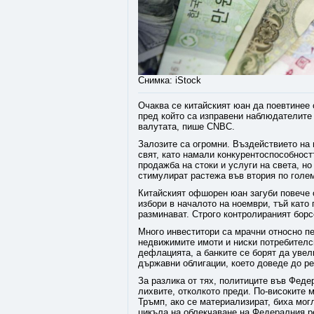
Снимка: iStock
Очаква се китайският юан да поевтинее
пред който са изправени наблюдателите 
валутата, пише CNBC.
Залозите са огромни. Въздействието на 
свят, като намали конкурентоспособностт
продажба на стоки и услуги на света, н
стимулират растежа във втория по голем
Китайският офшорен юан загуби повече 
избори в началото на ноември, тъй като
разминават. Строго контролираният борс
Много инвеститори са мрачни относно пе
недвижимите имоти и ниски потребителск
дефлацията, а банките се борят да увел
държавни облигации, което доведе до ре
За разлика от тях, политиците във Фед
лихвите, отколкото преди. По-високите
Тръмп, ако се материализират, биха мо
цикъла на облекчаване на Федералния р