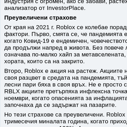
индустрия с огромен, ако се забави, раст
анализатор от InvestorPlace.
Преувеличени страхове
От края на 2021 г. Roblox се колебае пора
фактори. Първо, смята се, че пандемията 
когато Ковид-19 е ендемичен, човечествот
да продължи напред в живота. Без повече 
означава по-малко хайп за метавселената,
хората, които са на закрито.
Второ, Roblox е акция на растеж. Акциите
своя разцвет в средата на пандемията, тъй
лесни пари бяха в своя връх. Не е просто 
RBLX акциите претърпяха инфлексна точка
ноември, когато опасенията за инфлацият
започнаха да се задържат на пазарите.
Но тези страхове са преувеличени. Roblox
тримесечия миналата година, когато прихо