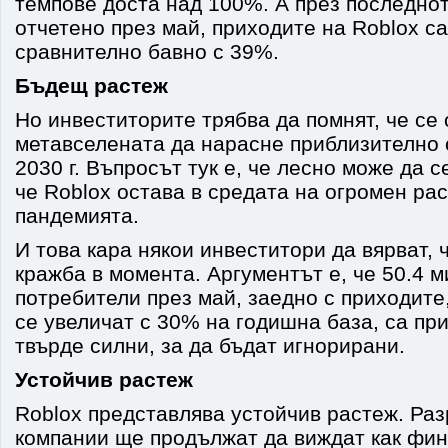
темпове доста над 100%. А през последно
отчетено през май, приходите на Roblox с
сравнително бавно с 39%.
Бъдещ растеж
Но инвеститорите трябва да помнят, че се 
метавселената да нарасне приблизително
2030 г. Въпросът тук е, че лесно може да с
че Roblox остава в средата на огромен ра
пандемията.
И това кара някои инвеститори да вярват, 
кражба в момента. Аргументът е, че 50.4 
потребители през май, заедно с приходите,
се увеличат с 30% на годишна база, са при
твърде силни, за да бъдат игнорирани.
Устойчив растеж
Roblox представлява устойчив растеж. Ра
компании ще продължат да виждат как фи