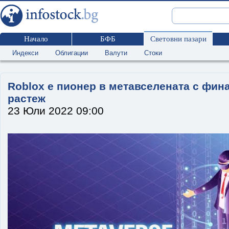
Начало
БФБ
Световни пазари
Индекси
Облигации
Валути
Стоки
Roblox е пионер в метавселената с фин
растеж
23 Юли 2022 09:00