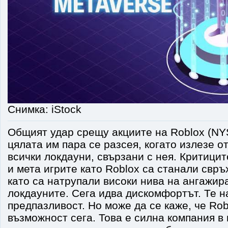
Снимка: iStock
Общият удар срещу акциите на Roblox (NY
цялата им пара се разсея, когато излезе о
всички локдауни, свързани с нея. Критицит
и мета игрите като Roblox са станали свръ
като са натрупали високи нива на ангажир
локдауните. Сега идва дискомфортът. Те н
предпазливост. Но може да се каже, че Rob
възможност сега. Това е силна компания 