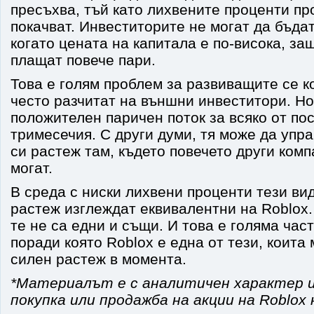
пресъхва, тъй като лихвените проценти пр
покачват. Инвеститорите не могат да бъдат
когато цената на капитала е по-висока, за
плащат повече пари.
Това е голям проблем за развиващите се к
често разчитат на външни инвеститори. Но
положителен паричен поток за всяко от по
тримесечия. С други думи, тя може да упр
си растеж там, където повечето други комп
могат.
В среда с ниски лихвени проценти тези ви
растеж изглеждат еквивалентни на Roblox.
те не са едни и същи. И това е голяма част
поради която Roblox е една от тези, коита 
силен растеж в момента.
*Материалът е с аналитичен характер и
покупка или продажба на акции на Roblox