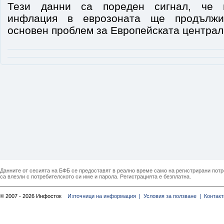
Тези данни са пореден сигнал, че п
инфлация в еврозоната ще продължи
основен проблем за Европейската централ
Данните от сесията на БФБ се предоставят в реално време само на регистрирани потреб
са влезли с потребителското си име и парола. Регистрацията е безплатна.
© 2007 - 2026 Инфосток
Източници на информация |
Условия за ползване |
Контакт