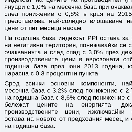
януари с 1,0% на месечна база при очаква
след понижение с 0,8% в края на 2015
представлява най-солидно влошаване н
цени от пет месеца насам.
На годишна база индексът PPI остава за
на негативна територия, понижавайки се с
очакванията и след спад с 3,0% през де
производствените цени в еврозоната от
годишна база през юни 2013 година, к
нарасна с 0,3 процентни пункта.
Сред всички основни компоненти, на
месечна база с 3,2% след понижение с 2
на годишна база с 8,6% след понижение 
бележат цените на енергията, док
производствените цени, изключвайки 
остава на новото от предходния месец и
на годишна база.