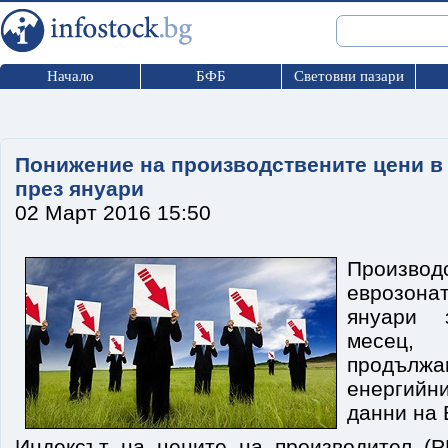
Начало
БФБ
Световни пазари
Понижение на производствените цени в
през януари
02 Март 2016 15:50
Произво
еврозонат
януари 
месец, 
продъл
енергийн
данни на 
Индексът на цените на производител (P