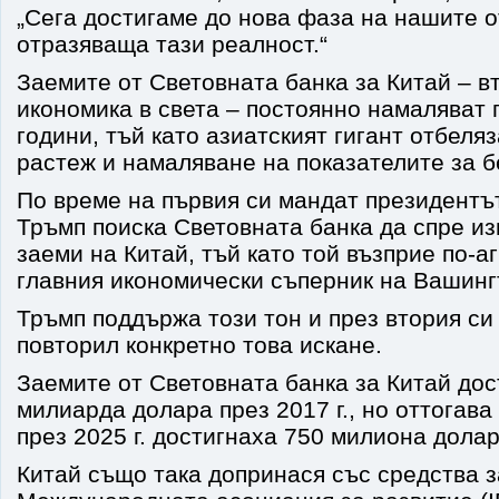
„Сега достигаме до нова фаза на нашите 
отразяваща тази реалност.“
Заемите от Световната банка за Китай – в
икономика в света – постоянно намаляват 
години, тъй като азиатският гигант отбеля
растеж и намаляване на показателите за б
По време на първия си мандат президент
Тръмп поиска Световната банка да спре из
заеми на Китай, тъй като той възприе по-а
главния икономически съперник на Вашинг
Тръмп поддържа този тон и през втория си 
повторил конкретно това искане.
Заемите от Световната банка за Китай дост
милиарда долара през 2017 г., но оттогава
през 2025 г. достигнаха 750 милиона долар
Китай също така допринася със средства 