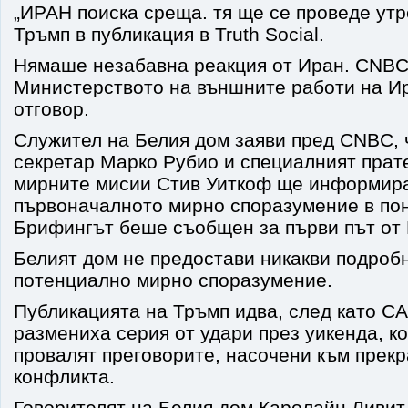
„ИРАН поиска среща. тя ще се проведе утре
Тръмп в публикация в Truth Social.
Нямаше незабавна реакция от Иран. CNBC 
Министерството на външните работи на Ир
отговор.
Служител на Белия дом заяви пред CNBC, 
секретар Марко Рубио и специалният прат
мирните мисии Стив Уиткоф ще информира
първоначалното мирно споразумение в по
Брифингът беше съобщен за първи път от
Белият дом не предостави никакви подроб
потенциално мирно споразумение.
Публикацията на Тръмп идва, след като С
размениха серия от удари през уикенда, к
провалят преговорите, насочени към прекр
конфликта.
Говорителят на Белия дом Каролайн Ливит