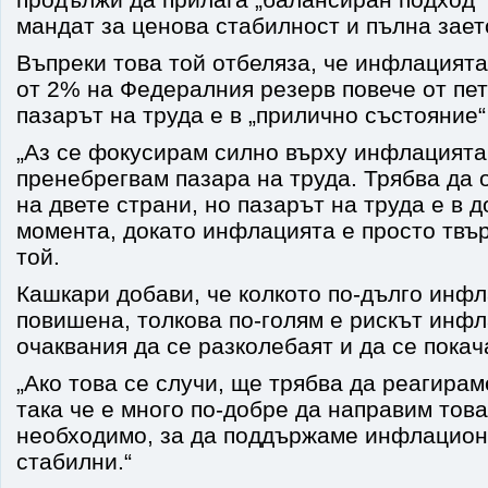
мандат за ценова стабилност и пълна зает
Въпреки това той отбеляза, че инфлацията
от 2% на Федералния резерв повече от пет
пазарът на труда е в „прилично състояние“
„Аз се фокусирам силно върху инфлацията
пренебрегвам пазара на труда. Трябва да
на двете страни, но пазарът на труда е в 
момента, докато инфлацията е просто твър
той.
Кашкари добави, че колкото по-дълго инф
повишена, толкова по-голям е рискът инф
очаквания да се разколебаят и да се покач
„Ако това се случи, ще трябва да реагирам
така че е много по-добре да направим това
необходимо, за да поддържаме инфлацион
стабилни.“