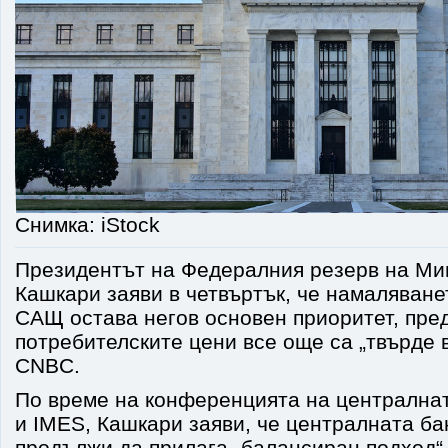
Снимка: iStock
Президентът на Федералния резерв на Ми
Кашкари заяви в четвъртък, че намаляване
САЩ остава негов основен приоритет, пре
потребителските цени все още са „твърде 
CNBC.
По време на конференцията на централнат
и IMES, Кашкари заяви, че централната б
продължи да прилага „балансиран подход“