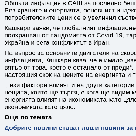
Общата инфлация в САЩ за последно беше
Без храните и енергията, основният индек
потребителските цени се е увеличил съотв
Кашкари заяви, че глобалният инфлационе
подхранван от пандемията от Covid-19, та
Украйна и сега конфликтът в Иран.
На въпрос за основните двигатели на скор
инфлацията, Кашкари каза, че е имало „из
вятър от това, което е останало от преди“,
настоящия скок на цените на енергията и 
„Тези фактори влияят и на други категории
нещата, които ще търся, е кога ще видим к
енергията влияят на икономиката като цял
икономиката като цяло.“
Още по темата:
Добрите новини стават лоши новини за 