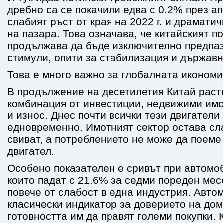
дребно са се покачили едва с 0.2% през ап
слабият ръст от края на 2022 г. и драмати
на пазара. Това означава, че китайският п
продължава да бъде изключително предпаз
стимули, опити за стабилизация и държавн
Това е много важно за глобалната икономи
В продължение на десетилетия Китай раст
комбинация от инвестиции, недвижими имо
и износ. Днес почти всички тези двигатели
едновременно. Имотният сектор остава сл
свиват, а потреблението не може да поеме
двигател.
Особено показателен е сривът при автомо
които падат с 21.6% за седми пореден мес
повече от слабост в една индустрия. Авто
класически индикатор за доверието на дом
готовността им да правят големи покупки. 