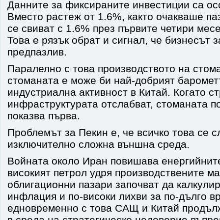
Данните за фиксираните инвестиции са ос
Вместо растеж от 1.6%, както очакваше па
се свиват с 1.6% през първите четири месе
Това е рязък обрат и сигнал, че бизнесът з
предпазлив.
Паралелно с това производството на стом
стоманата е може би най-добрият баромет
индустриална активност в Китай. Когато с
инфраструктурата отслабват, стоманата по
показва първа.
Проблемът за Пекин е, че всичко това се с
изключително сложна външна среда.
Войната около Иран повишава енергийните
високият петрол удря производствените м
облигационни пазари започват да калкулир
инфлация и по-високи лихви за по-дълго в
едновременно с това САЩ и Китай продъл
в среда на стратегическо недоверие въпре