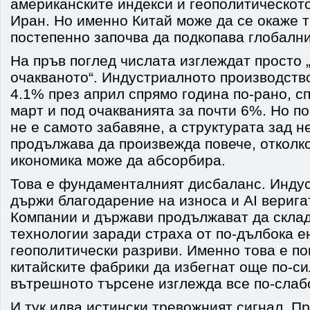
американските индекси и геополитическот
Иран. Но именно Китай може да се окаже т
постепенно започва да подкопава глобални
На пръв поглед числата изглеждат просто 
очакваното“. Индустриалното производств
4.1% през април спрямо година по-рано, с
март и под очакванията за почти 6%. Но п
не е самото забавяне, а структурата зад н
продължава да произвежда повече, отколк
икономика може да абсорбира.
Това е фундаменталният дисбаланс. Индус
държи благодарение на износа и AI верига
Компании и държави продължават да скла
технологии заради страха от по-дълбока е
геополитически разриви. Именно това е п
китайските фабрики да избегнат още по-си
вътрешното търсене изглежда все по-слаб
И тук идва истински тревожният сигнал. П