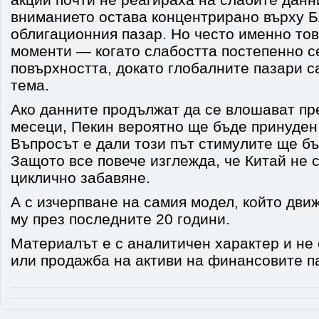
вниманието остава концентрирано върху Б
облигационния пазар. Но често именно тов
моменти — когато слабостта постепенно с
повърхността, докато глобалните пазари с
тема.
Ако данните продължат да се влошават пр
месеци, Пекин вероятно ще бъде принуден
Въпросът е дали този път стимулите ще бъ
Защото все повече изглежда, че Китай не с
циклично забавяне.
А с изчерпване на самия модел, който дв
му през последните 20 години.
Материалът е с аналитичен характер и не 
или продажба на активи на финансовите п