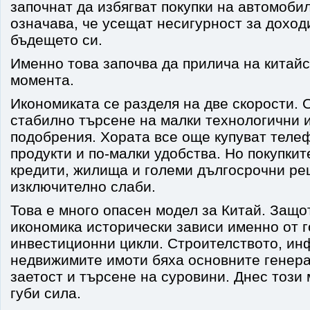
започнат да избягват покупки на автомоби
означава, че усещат несигурност за доход
бъдещето си.
Именно това започва да прилича на китайс
момента.
Икономиката се разделя на две скорости. 
стабилно търсене на малки технологични и l
подобрения. Хората все още купуват телеф
продукти и по-малки удобства. Но покупкит
кредити, жилища и големи дългосрочни ре
изключително слаби.
Това е много опасен модел за Китай. Защо
икономика исторически зависи именно от 
инвестиционни цикли. Строителството, ин
недвижимите имоти бяха основните генера
заетост и търсене на суровини. Днес този
губи сила.