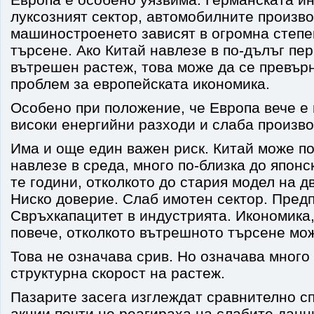
луксозният сектор, автомобилните произв
машиностроенето зависят в огромна степе
търсене. Ако Китай навлезе в по-дълъг пе
вътрешен растеж, това може да се превър
проблем за европейската икономика.
Особено при положение, че Европа вече е 
високи енергийни разходи и слаба произво
Има и още един важен риск. Китай може п
навлезе в среда, много по-близка до японс
те години, отколкото до стария модел на 
Ниско доверие. Слаб имотен сектор. Пред
Свръхкапацитет в индустрията. Икономика
повече, отколкото вътрешното търсене мо
Това не означава срив. Но означава много
структурна скорост на растеж.
Пазарите засега изглеждат сравнително с
акции почти не реагираха на слабите данн