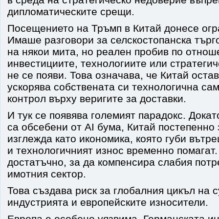
дипломатическите срещи.
Посещението на Тръмп в Китай донесе огр
Имаше разговори за селскостопанска търг
на някои мита, но реален пробив по отнош
инвестициите, технологиите или стратеги
не се появи. Това означава, че Китай оста
ускорява собствената си технологична са
контрол върху веригите за доставки.
И тук се появява големият парадокс. Дока
са обсебени от AI бума, Китай постепенно
изглежда като икономика, която губи вътре
и технологичният износ временно помагат.
достатъчно, за да компенсира слабия потр
имотния сектор.
Това създава риск за глобалния цикъл на 
индустрията и европейските износители.
Европа е особено уязвима. Германската ин