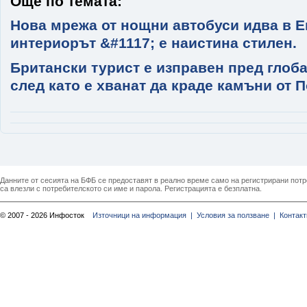
Още по темата:
Нова мрежа от нощни автобуси идва в Е
интериорът &#1117; е наистина стилен.
Британски турист е изправен пред глоба
след като е хванат да краде камъни от 
Данните от сесията на БФБ се предоставят в реално време само на регистрирани потреб
са влезли с потребителското си име и парола. Регистрацията е безплатна.
© 2007 - 2026 Инфосток
Източници на информация |
Условия за ползване |
Контакт