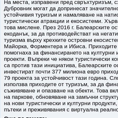
На места, изправени пред свръхтуризъм, с
Дубровник могат да допринесат значително
устойчивия туризъм и намаляване на натис
туристически атракции и екосистеми. Хърв
това мислене. През 2016 г. Балеарските о
екоданък, за да противодействат на негат
туризма върху крехките островни екосисте
Майорка, Форментера и Ибиса. Приходите 
помогнаха за финансирането на културни 
проекти. Въпреки че някои туристически к
са против тази инициатива, Балеарските о
инвестират почти 377 милиона евро приход
79 проекта за устойчивост тази година. С
използва приходите от туризъм, за да фи
съживяване и опазване на обекти. Това в
на паркове, обновяване на замъчни структ
на нови туристически и културни продукти,
пътеки и преживявания с виртуална реално