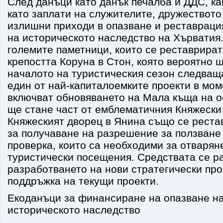
След данъци като данък печалба и ДДС, ка
като заплати на служителите, дружеството
излишни приходи в опазване и реставраци
на историческото наследство на Хърватия.
големите паметници, които се реставрират
крепостта Коруна в Стон, която вероятно 
началото на туристическия сезон следваща
един от най-капиталоемките проекти в мом
включват обновяването на Мала къща на о
ще стане част от емблематичния Княжески
Княжеският дворец в Янина също се рестав
за получаване на разрешение за ползване
проверка, които са необходими за отваряне
туристически посещения. Средствата се р
разработването на нови стратегически про
поддръжка на текущи проекти.
Екоданъци за финансиране на опазване на
историческото наследство