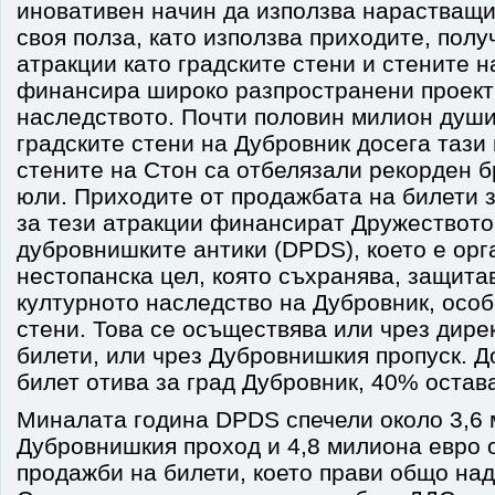
иновативен начин да използва нарастващи
своя полза, като използва приходите, полу
атракции като градските стени и стените н
финансира широко разпространени проект
наследството. Почти половин милион души
градските стени на Дубровник досега тази 
стените на Стон са отбелязали рекорден б
юли. Приходите от продажбата на билети 
за тези атракции финансират Дружеството
дубровнишките антики (DPDS), което е орг
нестопанска цел, която съхранява, защита
културното наследство на Дубровник, особ
стени. Това се осъществява или чрез дире
билети, или чрез Дубровнишкия пропуск. Д
билет отива за град Дубровник, 40% остав
Миналата година DPDS спечели около 3,6 
Дубровнишкия проход и 4,8 милиона евро 
продажби на билети, което прави общо над