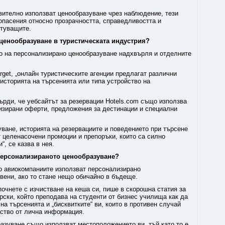
ително използват ценообразуване чрез наблюдение, тези
опасения относно прозрачността, справедливостта и
ътуващите.
ценообразуване в туристическата индустрия?
то на персонализирано ценообразуване надхвърля и отделните
get, „онлайн туристическите агенции предлагат различни
 историята на търсенията или типа устройство на
рди, че уебсайтът за резервации Hotels.com също използва
лизирани оферти, предложения за дестинации и специални
уване, историята на резервациите и поведението при търсене
т целенасочени промоции и препоръки, които са силно
“, се казва в нея.
 персонализираното ценообразуване?
то авиокомпаниите използват персонализирано
твени, ако то стане нещо обичайно в бъдеще.
почнете с изчистване на кеша си, пише в скорошна статия за
рски, който преподава на студенти от бизнес училища как да
на търсенията и „бисквитките“ ви, които в противен случай
тство от лична информация.
азуване също използват местоположението ви, тъй като то е