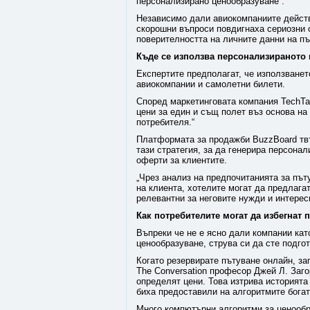
персонализирано ценообразуване“.
Независимо дали авиокомпаниите действ
скорошни въпроси повдигнаха сериозни 
поверителността на личните данни на п
Къде се използва персонализираното 
Експертите предполагат, че използване
авиокомпании и самолетни билети.
Според маркетинговата компания TechTar
цени за един и същ полет въз основа на
потребителя.“
Платформата за продажби BuzzBoard твъ
тази стратегия, за да генерира персона
оферти за клиентите.
„Чрез анализ на предпочитанията за път
на клиента, хотелите могат да предлага
релевантни за неговите нужди и интереси
Как потребителите могат да избегнат
Въпреки че не е ясно дали компании ка
ценообразуване, струва си да сте подго
Когато резервирате пътуване онлайн, за
The Conversation професор Джей Л. Заго
определят цени. Това изтрива историята 
биха предоставили на алгоритмите бога
Много компютърни алгоритми за ценообр