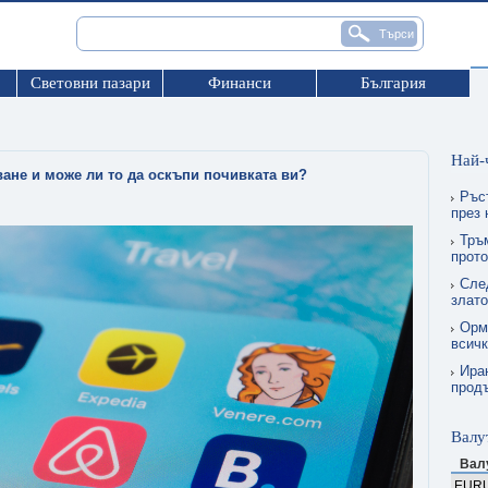
Световни пазари
Финанси
България
Най-
ане и може ли то да оскъпи почивката ви?
Ръс
през
Тръ
прото
Сле
злат
Орму
всичк
Ира
прод
Валу
Вал
EUR