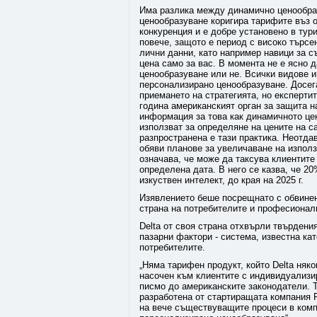
Има разлика между динамично ценообра
ценообразуване коригира тарифите въз 
конкуренция и е добре установено в тур
повече, защото е период с високо търс
лични данни, като например навици за 
цена само за вас. В момента не е ясно 
ценообразуване или не. Всички видове и
персонализирано ценообразуване. Досега
приемането на стратегията, но експерти
година американският орган за защита н
информация за това как динамичното це
използват за определяне на цените на с
разпространена е тази практика. Неотдав
обяви планове за увеличаване на използ
означава, че може да таксува клиентите 
определена дата. В него се казва, че 2
изкуствен интелект, до края на 2025 г.
Изявлението беше посрещнато с обвинен
страна на потребителите и професионал
Delta от своя страна отхвърли твърдения
пазарни фактори - система, известна ка
потребителите.
„Няма тарифен продукт, който Delta няко
насочен към клиентите с индивидуализир
писмо до американските законодатели. Те
разработена от стартиращата компания F
на вече съществуващите процеси в комп