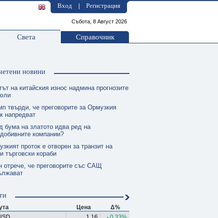
Вход
Регистрация
|
Събота, 8 Август 2026
Света
Справочник
четени новини
тът на китайския износ надмина прогнозите
 юли
мп твърди, че преговорите за Ормузкия
к напредват
д бума на златото идва ред на
одобивните компании?
зкият проток е отворен за транзит на
и търговски кораби
н отрече, че преговорите със САЩ
ължават
ти
ута
Цена
Δ%
USD
1.16
0.33%
▲