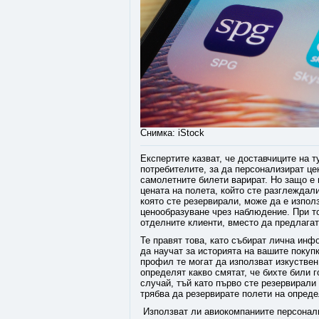
Снимка: iStock
Експертите казват, че доставчиците на 
потребителите, за да персонализират це
самолетните билети варират. Но защо е
цената на полета, който сте разглеждал
която сте резервирали, може да е изпол
ценообразуване чрез наблюдение. При т
отделните клиенти, вместо да предлагат
Те правят това, като събират лична инф
да научат за историята на вашите покуп
профил те могат да използват изкуствен
определят какво смятат, че бихте били г
случай, тъй като първо сте резервирали
трябва да резервирате полети на опред
Използват ли авиокомпаниите персонал