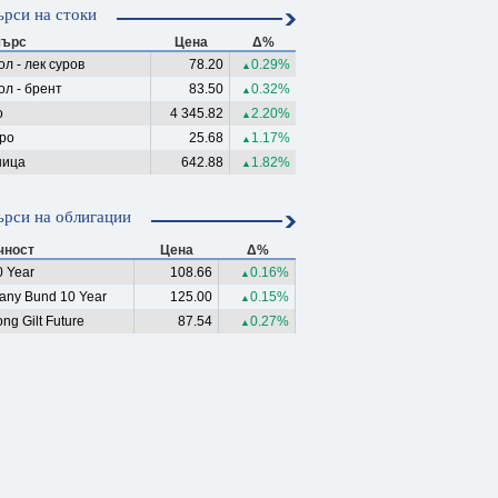
рси на стоки
ърс
Цена
Δ%
л - лек суров
78.20
0.29%
▲
ол - брент
83.50
0.32%
▲
о
4 345.82
2.20%
▲
ро
25.68
1.17%
▲
ица
642.88
1.82%
▲
рси на облигации
чност
Цена
Δ%
 Year
108.66
0.16%
▲
any Bund 10 Year
125.00
0.15%
▲
ng Gilt Future
87.54
0.27%
▲