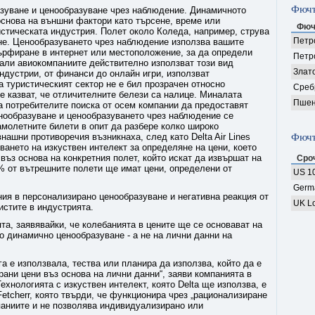
Фючъ
зуване и ценообразуване чрез наблюдение. Динамичното
основа на външни фактори като търсене, време или
Фюч
истическата индустрия. Полет около Коледа, например, струва
Петро
ене. Ценообразуването чрез наблюдение използва вашите
сърфиране в интернет или местоположение, за да определи
Петр
дали авиокомпаниите действително използват този вид
Злат
ндустрии, от финанси до онлайн игри, използват
 туристическият сектор не е бил прозрачен относно
Среб
те казват, че отличителните белези са налице. Миналата
Пшен
а потребителите поиска от осем компании да предоставят
нообразуване и ценообразуването чрез наблюдение се
амолетните билети в опит да разбере колко широко
нашни противоречия възникнаха, след като Delta Air Lines
Фючъ
ването на изкуствен интелект за определяне на цени, което
въз основа на конкретния полет, който искат да извършат на
Сро
0% от вътрешните полети ще имат цени, определени от
US 10
Germ
ия в персонализирано ценообразуване и негативна реакция от
UK Lo
истите в индустрията.
та, заявявайки, че колебанията в цените ще се основават на
то динамично ценообразуване - а не на лични данни на
га е използвала, тества или планира да използва, който да е
ани цени въз основа на лични данни“, заяви компанията в
хнологията с изкуствен интелект, която Delta ще използва, е
etcherr, която твърди, че функционира чрез „рационализиране
аниите и не позволява индивидуализирано или