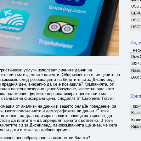
USD
GBP
USD
USD
Инде
Реф
Dow 
S&P 
туристически услуги използват личните данни на
Nasd
ните си към отделните клиенти. Общоизвестно е, че цените на
DAX 
 възможно след резервацията на билетите ви за Дисниленд,
и предния ден, внезапно да се е повишила? Компанията, от
звала персонализирано ценообразуване, известно още като
ова положение фирмите персонализират цените си към
Крип
 стандартна фиксирана цена, споделят от Euronews Travel.
ормация от анализи на данни и вашето онлайн поведение, за
Кри
ки, местоположението и демографските ви данни. С този
Bitco
 интелект, за да анализират вашите навици за търсене, да
Ethe
отови да платите и да определят цената съответно. В този
 билетите си за Дисниленд, авиокомпанията ще знае, че сега
Rippl
елени дати и може да добави премия.
изирано ценообразуване за самолетни билети?