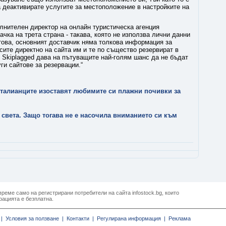
 деактивирате услугите за местоположение в настройките на
лнителен директор на онлайн туристическа агенция
ачка на трета страна - такава, която не използва лични данни
 това, основният доставчик няма толкова информация за
рсите директно на сайта им и те по същество резервират в
р Skiplagged дава на пътуващите най-голям шанс да не бъдат
и сайтове за резервации.“
талианците изоставят любимите си плажни почивки за
 света. Защо тогава не е насочила вниманието си към
реме само на регистрирани потребители на сайта infostock.bg, които
рацията е безплатна.
|
Условия за ползване |
Контакти |
Регулирана информация |
Реклама