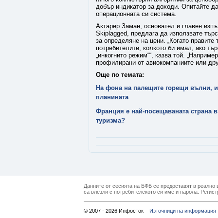
добър индикатор за доходи. Опитайте да
операционната си система.
Актарер Заман, основател и главен изпъ
Skiplagged, предлага да използвате търс
за определяне на цени. „Когато правите
потребителите, колкото би имал, ако тъ
„инкогнито режим““, казва той. „Наприме
профилирани от авиокомпаниите или друг
Още по темата:
На фона на палещите горещи вълни, и
планината
Франция е най-посещаваната страна в
туризма?
Данните от сесията на БФБ се предоставят в реално в
са влезли с потребителското си име и парола. Регист
© 2007 - 2026 Инфосток
Източници на информация 