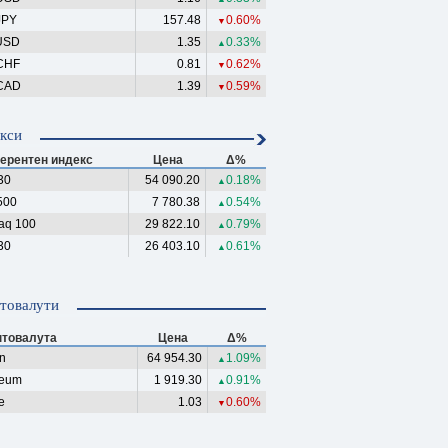
JPY
157.48
0.60%
▼
USD
1.35
0.33%
▲
CHF
0.81
0.62%
▼
CAD
1.39
0.59%
▼
кси
ерентен индекс
Цена
Δ%
30
54 090.20
0.18%
▲
500
7 780.38
0.54%
▲
aq 100
29 822.10
0.79%
▲
30
26 403.10
0.61%
▲
товалути
птовалута
Цена
Δ%
in
64 954.30
1.09%
▲
reum
1 919.30
0.91%
▲
e
1.03
0.60%
▼