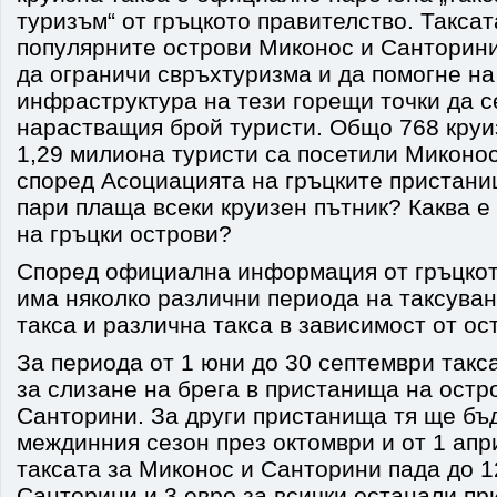
туризъм“ от гръцкото правителство. Таксат
популярните острови Миконос и Санторини
да ограничи свръхтуризма и да помогне на
инфраструктура на тези горещи точки да с
нарастващия брой туристи. Общо 768 круи
1,29 милиона туристи са посетили Миконо
според Асоциацията на гръцките пристани
пари плаща всеки круизен пътник? Каква е
на гръцки острови?
Според официална информация от гръцкот
има няколко различни периода на таксуван
такса и различна такса в зависимост от ос
За периода от 1 юни до 30 септември такс
за слизане на брега в пристанища на остр
Санторини. За други пристанища тя ще бъд
междинния сезон през октомври и от 1 апр
таксата за Миконос и Санторини пада до 1
Санторини и 3 евро за всички останали пр