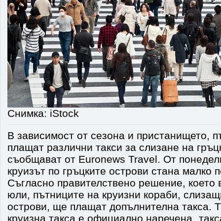
Снимка: iStock
В зависимост от сезона и пристанището, 
плащат различни такси за слизане на гръц
съобщават от Euronews Travel. От понедел
круизът по гръцките острови стана малко п
Съгласно правителствено решение, което в
юли, пътниците на круизни кораби, слизащ
острови, ще плащат допълнителна такса. 
круизна такса е официално наречена „такс