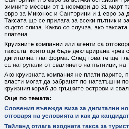
зимните месеци от 1 ноември до 31 март т
евро за Миконос и Санторини и 1 евро за 
Таксата ще се прилага за всеки пътник и з
където слиза. Какво се случва, ако таксата
платена
Круизните компании или агенти са отговор
таксата, която ще бъде декларирана чрез 
дигитална платформа. След това те ще пла
са натрупали от свалянето на пътници, на
Ако круизната компания не плати парите,
власти могат да забранят по-нататъшни п
круизния кораб до гръцките острови и свал
Още по темата:
Словения въвежда виза за дигитални но
отговаря на условията и как да кандида
Тайланд отлага входната такса за турист