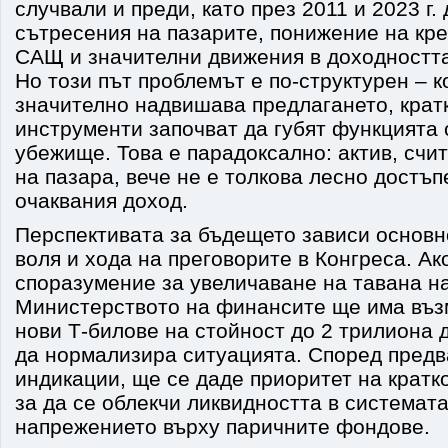
случвали и преди, като през 2011 и 2023 г.
сътресения на пазарите, понижение на кре
САЩ и значителни движения в доходността
Но този път проблемът е по-структурен – к
значително надвишава предлагането, крат
инструменти започват да губят функцията 
убежище. Това е парадоксално: актив, счит
на пазара, вече не е толкова лесно достъп
очаквания доход.
Перспективата за бъдещето зависи основн
воля и хода на преговорите в Конгреса. Ак
споразумение за увеличаване на тавана на
Министерството на финансите ще има въз
нови T‑билове на стойност до 2 трилиона 
да нормализира ситуацията. Според пред
индикации, ще се даде приоритет на кратк
за да се облекчи ликвидността в системата
напрежението върху паричните фондове.