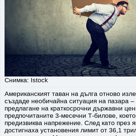
Снимка: Istock
Американският таван на дълга отново изле
създаде необичайна ситуация на пазара –
предлагане на краткосрочни държавни цен
предпочитаните 3‑месечни T‑билове, което
предизвиква напрежение. След като през
достигнаха установения лимит от 36,1 тр