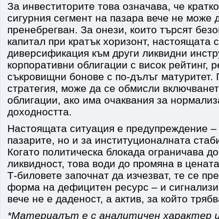
За инвеститорите това означава, че кратко
сигурния сегмент на пазара вече не може 
пренебрегван. За онези, които търсят без
капитал при кратък хоризонт, настоящата 
диверсификация към други ликвидни инстр
корпоративни облигации с висок рейтинг, р
съкровищни бонове с по-дълъг матуритет.
стратегия, може да се обмисли включване
облигации, ако има очаквания за нормализ
доходността.
Настоящата ситуация е предупреждение – 
пазарите, но и за институционалната ста
Когато политическа блокада ограничава до
ликвидност, това води до промяна в цената
T‑биловете започнат да изчезват, те се пр
форма на дефицитен ресурс – и сигнализир
вече не е даденост, а актив, за който тряб
*Материалът е с аналитичен характер и