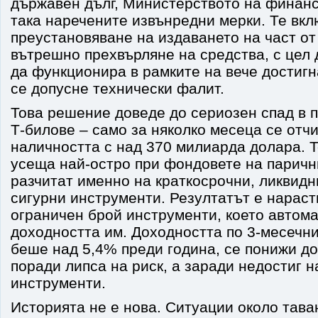
държавен дълг, Министерството на финан
така наречените извънредни мерки. Те вкл
преустановяване на издаването на част от
вътрешно прехвърляне на средства, с цел
да функционира в рамките на вече достигн
се допусне технически фалит.
Това решение доведе до сериозен спад в 
T‑билове – само за няколко месеца се отч
наличността с над 370 милиарда долара. 
усеща най-остро при фондовете на парични
разчитат именно на краткосрочни, ликвидн
сигурни инструменти. Резултатът е нарас
ограничен брой инструменти, което автом
доходността им. Доходността по 3‑месечни
беше над 5,4% преди година, се понижи до
поради липса на риск, а заради недостиг н
инструменти.
Историята не е нова. Ситуации около тава