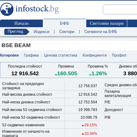
Начало
БФБ
Световни пазари
Преглед
Индекси
|
Сектори
|
Сегменти на БФБ
BSE BEAM
Котировки
|
Графика
|
Ценова статистика
|
Коефициенти
|
Профил
Последна стойност
Промяна
Промяна %
Дневен о
12 916.542
160.505
1.26%
3 880
Стойност на предходно
Средно дневен об
12 756.037
затваряне
Пазарна
Най-висока дневна стойност
12 916.542
капитализация
Най-ниска дневна стойност
12 752.504
P/E
Най-висока 52-седмична стойност
19 398.783
Доходност
Най-ниска 52-седмична стойност
10 096.79
P/B
52-седмично изменение
29.15%
Изменение от началото на
33.34%
годината