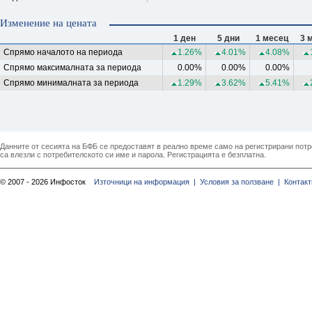
Изменение на цената
1 ден
5 дни
1 месец
3 
Спрямо началото на периода
1.26%
4.01%
4.08%
Спрямо максималната за периода
0.00%
0.00%
0.00%
Спрямо минималната за периода
1.29%
3.62%
5.41%
Данните от сесията на БФБ се предоставят в реално време само на регистрирани потреб
са влезли с потребителското си име и парола. Регистрацията е безплатна.
© 2007 - 2026 Инфосток
Източници на информация |
Условия за ползване |
Контакт