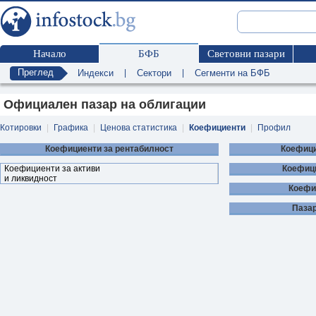
Начало
БФБ
Световни пазари
Преглед
Индекси
|
Сектори
|
Сегменти на БФБ
Официален пазар на облигации
Котировки
|
Графика
|
Ценова статистика
|
Коефициенти
|
Профил
Коефициенти за рентабилност
Коефици
Коефициенти за активи
Коефиц
и ликвидност
Коефи
Паза