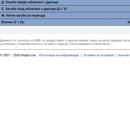
Д. Загуба преди облагане с данъци
E. Загуба след облагане с данъци (Д + V)
Ж. Нетна загуба за периода
Всичко (Г + E):
3
Данните от сесията на БФБ се предоставят в реално време само на регистрирани потреб
са влезли с потребителското си име и парола. Регистрацията е безплатна.
© 2007 - 2026 Инфосток
Източници на информация |
Условия за ползване |
Контакт