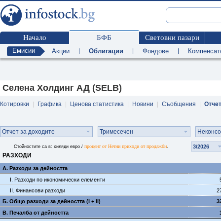
Начало
БФБ
Световни пазари
Емисии
Акции
|
Облигации
|
Фондове
|
Компенсат
Селена Холдинг АД (SELB)
Котировки
|
Графика
|
Ценова статистика
|
Новини
|
Съобщения
|
Отче
Отчет за доходите
Тримесечен
Неконс
процент от Нетни приходи от продажби
3/2026
Стойностите са в: хиляди евро /
.
РАЗХОДИ
А. Разходи за дейността
I. Разходи по икономически елементи
II. Финансови разходи
2
Б. Общо разходи за дейността (I + II)
3
В. Печалба от дейността