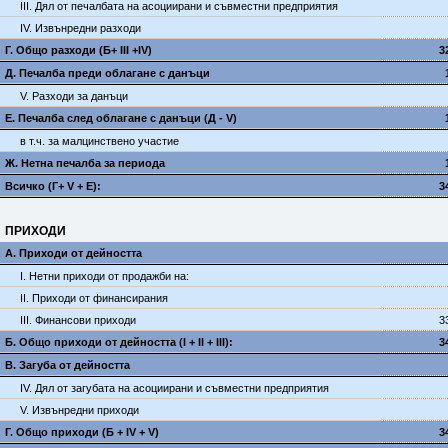
III. Дял от печалбата на асоциирани и съвместни предприятия
IV. Извънредни разходи
Г. Общо разходи (Б+ III +IV)
3
Д. Печалба преди облагане с данъци
V. Разходи за данъци
E. Печалба след облагане с данъци (Д - V)
в т.ч. за малцинствено участие
Ж. Нетна печалба за периода
Всичко (Г+ V + Е):
3
ПРИХОДИ
А. Приходи от дейността
I. Нетни приходи от продажби на:
II. Приходи от финансирания
III. Финансови приходи
3
Б. Общо приходи от дейността (I + II + III):
3
В. Загуба от дейността
IV. Дял от загубата на асоциирани и съвместни предприятия
V. Извънредни приходи
Г. Общо приходи (Б + IV + V)
3