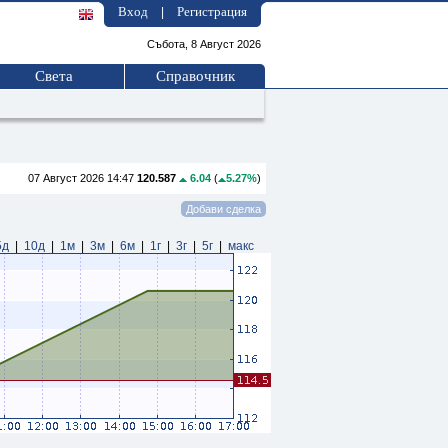
Вход
Регистрация
|
Събота, 8 Август 2026
Света
Справочник
07 Август 2026 14:47
120.587
6.04
(
5.27%
)
5д
|
10д
|
1м
|
3м
|
6м
|
1г
|
3г
|
5г
|
макс