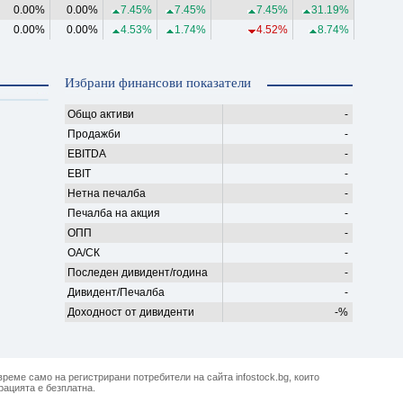
0.00%
0.00%
7.45%
7.45%
7.45%
31.19%
0.00%
0.00%
4.53%
1.74%
4.52%
8.74%
Избрани финансови показатели
Общо активи
-
Продажби
-
EBITDA
-
EBIT
-
Нетна печалба
-
Печалба на акция
-
ОПП
-
ОА/СК
-
Последен дивидент/година
-
Дивидент/Печалба
-
Доходност от дивиденти
-%
реме само на регистрирани потребители на сайта infostock.bg, които
рацията е безплатна.