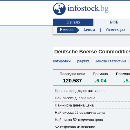
Начало
БФБ
Емисии
Акции
|
Облигации
Deutsche Boerse Commoditie
Котировки
|
Графика
|
Ценова статистика
|
Последна цена
Промяна
Промяна
120.587
6.04
5
Цена на предходно затваряне
Най-висока дневна цена
Най-ниска дневна цена
Най-висока 52-седмична цена
Най-ниска 52-седмична цена
52-седмично изменение