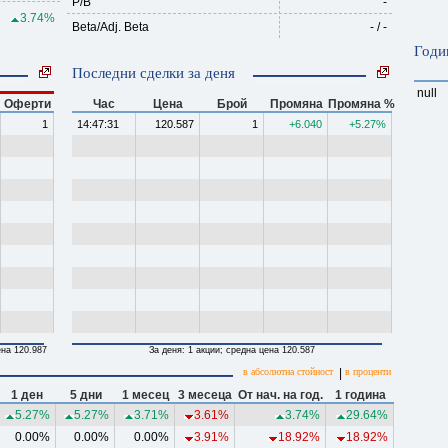
P/B
-
3.74%
Beta/Adj. Beta
- / -
Годи
Последни сделки за деня
null
Оферти
Час
Цена
Брой
Промяна
Промяна %
1
14:47:31
120.587
1
+6.040
+5.27%
ена 120.987
За деня: 1 акции; средна цена 120.587
в абсолютна стойност
|
в проценти
1 ден
5 дни
1 месец
3 месеца
От нач. на год.
1 година
5.27%
5.27%
3.71%
3.61%
3.74%
29.64%
0.00%
0.00%
0.00%
3.91%
18.92%
18.92%