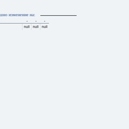
шно изменение на:
-
-
-
null
null
null