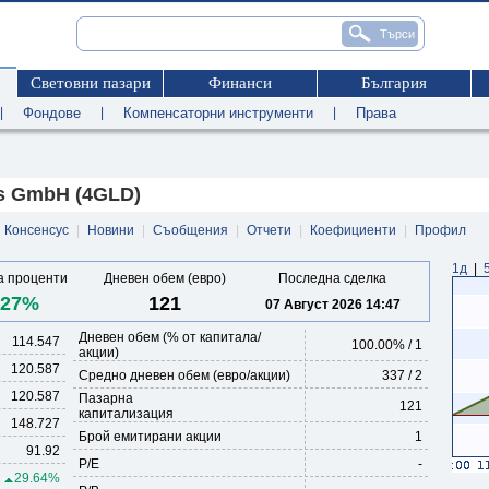
Световни пазари
Финанси
България
|
Фондове
|
Компенсаторни инструменти
|
Права
s GmbH (4GLD)
Консенсус
|
Новини
|
Съобщения
|
Отчети
|
Коефициенти
|
Профил
1д
|
 проценти
Дневен обем (евро)
Последна сделка
.27%
121
07 Август 2026 14:47
Дневен обем (% от капитала/
114.547
100.00
% /
1
акции)
120.587
Средно дневен обем (евро/акции)
337 / 2
120.587
Пазарна
121
капитализация
148.727
Брой емитирани акции
1
91.92
P/E
-
29.64%