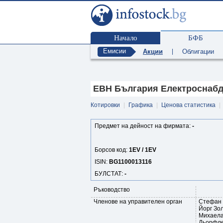
Начало
БФБ
Емисии
Акции
|
Облигации
ЕВН България Електроснабдя
Котировки
|
Графика
|
Ценова статистика
|
Предмет на дейност на фирмата:
-
Борсов код:
1EV / 1EV
ISIN:
BG1100013116
БУЛСТАТ:
-
Ръководство
Членове на управителен орган
Стефан 
Йорг Зо
Михаела
Дьорфл