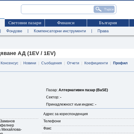
Световни пазари
Финанси
България
|
Фондове
|
Компенсаторни инструменти
|
Права
ване АД (1EV / 1EV)
Консенсус
|
Новини
|
Съобщения
|
Отчети
|
Коефициенти
|
Профил
Пазар:
Алтернативен пазар (BaSE)
Сектор:
-
Принадлежност към индекс:
-
Адрес за кореспонденция
Заманов
Телефони
лфелнер
Факс
 Михайлова-
ер