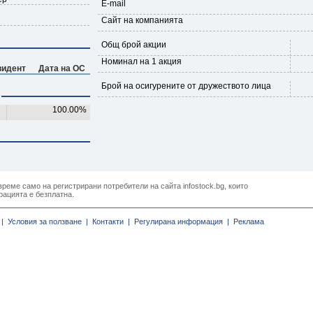
E-mail
Сайт на компанията
Общ брой акции
Номинал на 1 акция
видент
Дата на ОС
Брой на осигурените от дружеството лица
100.00%
реме само на регистрирани потребители на сайта infostock.bg, които
рацията е безплатна.
|
Условия за ползване |
Контакти |
Регулирана информация |
Реклама