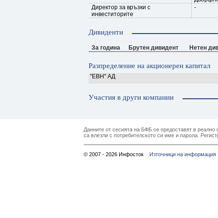
Директор за връзки с
-
инвеститорите
Дивиденти
За година
Брутен дивидент
Нетен ди
Разпределение на акционерен капитал
"ЕВН" АД
Участия в други компании
Данните от сесията на БФБ се предоставят в реално в
са влезли с потребителското си име и парола. Регист
© 2007 - 2026 Инфосток
Източници на информация 