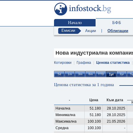
Начало
БФБ
Емисии
Акции
|
Облигации
Нова индустриална компания
Котировки
|
Графика
|
Ценова статистика
Ценова статистика за 1 година
-
Цена
Към дата
Начална
51.180
28.10.2025
Минимална
51.180
28.10.2025
Максимална
100.100
21.05.2026
Средна
100.100
-