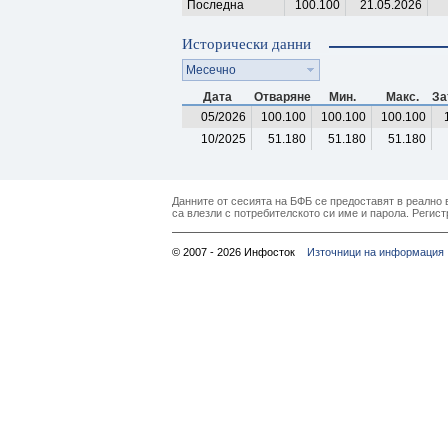
Последна
100.100
21.05.2026
Исторически данни
Месечно
Дата
Отваряне
Мин.
Макс.
За
05/2026
100.100
100.100
100.100
10/2025
51.180
51.180
51.180
Данните от сесията на БФБ се предоставят в реално в
са влезли с потребителското си име и парола. Регист
© 2007 - 2026 Инфосток
Източници на информация 