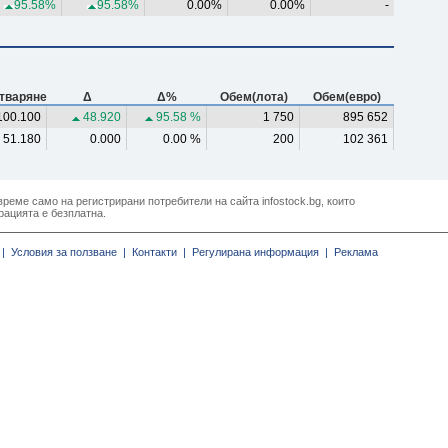
95.58%
95.58%
0.00%
0.00%
-
тваряне
Δ
Δ%
Обем(лота)
Обем(евро)
100.100
48.920
95.58 %
1 750
895 652
51.180
0.000
0.00 %
200
102 361
реме само на регистрирани потребители на сайта infostock.bg, които
рацията е безплатна.
|
Условия за ползване |
Контакти |
Регулирана информация |
Реклама