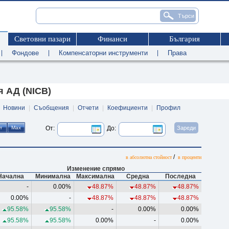
Световни пазари
Финанси
България
|
Фондове
|
Компенсаторни инструменти
|
Права
 АД (NICB)
|
Новини
|
Съобщения
|
Отчети
|
Коефициенти
|
Профил
От:
До:
/
в абсолютна стойност
в проценти
Изменение спрямо
Начална
Минимална
Максимална
Средна
Последна
-
0.00%
48.87%
48.87%
48.87%
0.00%
-
48.87%
48.87%
48.87%
95.58%
95.58%
-
0.00%
0.00%
95.58%
95.58%
0.00%
-
0.00%