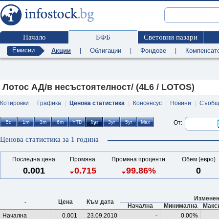
Начало
БФБ
Световни пазари
Емисии
Акции
|
Облигации
|
Фондове
|
Компенсат
Лотос АД/в несъстоятелност/ (4L6 / LOTOS)
Котировки
|
Графика
|
Ценова статистика
|
Консенсус
|
Новини
|
Съобщ
От:
Ценова статистика за 1 година
Последна цена
Промяна
Промяна проценти
Обем (евро)
0.001
0.715
99.86%
0
Изменен
-
Цена
Към дата
Начална
Минимална
Макс
Начална
0.001
23.09.2010
-
0.00%