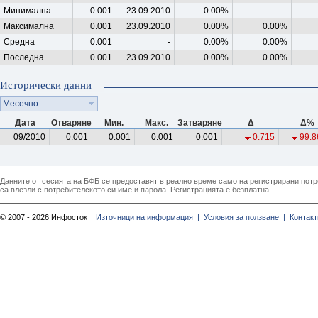
Минимална
0.001
23.09.2010
0.00%
-
Максимална
0.001
23.09.2010
0.00%
0.00%
Средна
0.001
-
0.00%
0.00%
Последна
0.001
23.09.2010
0.00%
0.00%
Исторически данни
Месечно
Дата
Отваряне
Мин.
Макс.
Затваряне
Δ
Δ%
09/2010
0.001
0.001
0.001
0.001
0.715
99.8
Данните от сесията на БФБ се предоставят в реално време само на регистрирани потреб
са влезли с потребителското си име и парола. Регистрацията е безплатна.
© 2007 - 2026 Инфосток
Източници на информация |
Условия за ползване |
Контакт