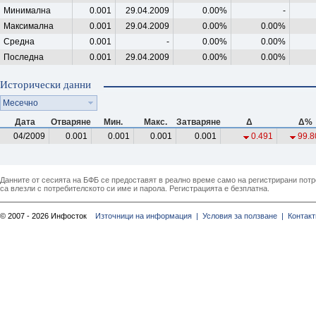
Минимална
0.001
29.04.2009
0.00%
-
Максимална
0.001
29.04.2009
0.00%
0.00%
Средна
0.001
-
0.00%
0.00%
Последна
0.001
29.04.2009
0.00%
0.00%
Исторически данни
Месечно
Дата
Отваряне
Мин.
Макс.
Затваряне
Δ
Δ%
04/2009
0.001
0.001
0.001
0.001
0.491
99.8
Данните от сесията на БФБ се предоставят в реално време само на регистрирани потреб
са влезли с потребителското си име и парола. Регистрацията е безплатна.
© 2007 - 2026 Инфосток
Източници на информация |
Условия за ползване |
Контакт