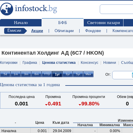
Начало
БФБ
Световни пазари
Емисии
Акции
|
Облигации
|
Фондове
|
Компенсат
Континентал Холдинг АД (6C7 / HKON)
Котировки
|
Графика
|
Ценова статистика
|
Консенсус
|
Новини
|
Съобщ
От:
Ценова статистика за 1 година
Последна цена
Промяна
Промяна проценти
Обем (ев
0.001
0.491
99.80%
0
Изменен
-
Цена
Към дата
Начална
Минимална
Макс
Начална
0.001
29.04.2009
-
0.00%