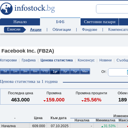
Начало
БФБ
Световни пазари
Емисии
Акции
|
Облигации
|
Фондове
|
Компенсат
Facebook Inc. (FB2A)
Котировки
|
Графика
|
Ценова статистика
|
Консенсус
|
Новини
|
Съобщ
От:
Ценова статистика за 1 година
Последна цена
Промяна
Промяна проценти
Обем 
463.000
159.000
25.56%
189
Изменен
-
Цена
Към дата
Начална
Минимална
Макс
Начална
609.000
07.10.2025
-
31.53%