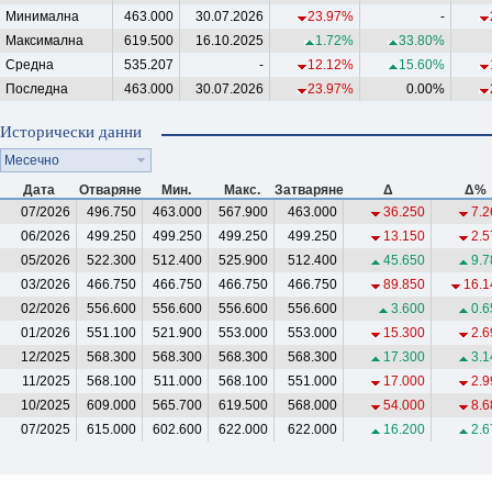
Минимална
463.000
30.07.2026
23.97%
-
Максимална
619.500
16.10.2025
1.72%
33.80%
Средна
535.207
-
12.12%
15.60%
Последна
463.000
30.07.2026
23.97%
0.00%
Исторически данни
Месечно
Дата
Отваряне
Мин.
Макс.
Затваряне
Δ
Δ%
07/2026
496.750
463.000
567.900
463.000
36.250
7.2
06/2026
499.250
499.250
499.250
499.250
13.150
2.5
05/2026
522.300
512.400
525.900
512.400
45.650
9.7
03/2026
466.750
466.750
466.750
466.750
89.850
16.1
02/2026
556.600
556.600
556.600
556.600
3.600
0.6
01/2026
551.100
521.900
553.000
553.000
15.300
2.6
12/2025
568.300
568.300
568.300
568.300
17.300
3.1
11/2025
568.100
511.000
568.100
551.000
17.000
2.9
10/2025
609.000
565.700
619.500
568.000
54.000
8.6
07/2025
615.000
602.600
622.000
622.000
16.200
2.6