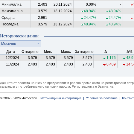
Минимална
2.403
20.11.2024
0.00%
-
Максимална
3.579
13.12.2024
48.94%
48.94%
Средна
2.991
-
24.47%
24.47%
Последна
3.579
13.12.2024
48.94%
48.94%
Исторически данни
Месечно
Дата
Отваряне
Мин.
Макс.
Затваряне
Δ
Δ%
12/2024
3.579
3.579
3.579
3.579
1.176
48.9
11/2024
2.403
2.403
2.403
2.403
0.409
14.5
Данните от сесията на БФБ се предоставят в реално време само на регистрирани потреб
са влезли с потребителското си име и парола. Регистрацията е безплатна.
© 2007 - 2026 Инфосток
Източници на информация |
Условия за ползване |
Контакт