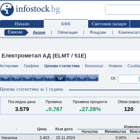
Начало
БФБ
Световни пазари
Емисии
Акции
|
Облигации
|
Фондове
|
Компенсат
Електрометал АД (ELMT / 51E)
Котировки
|
Графика
|
Ценова статистика
|
Консенсус
|
Новини
|
Съобщ
От:
Ценова статистика за 1 година
Последна цена
Промяна
Промяна проценти
Обем (евро)
3.579
0.767
27.28%
120
Изменен
-
Цена
Към дата
Начална
Минимална
Макс
Начална
2.403
20.11.2024
-
0.00%