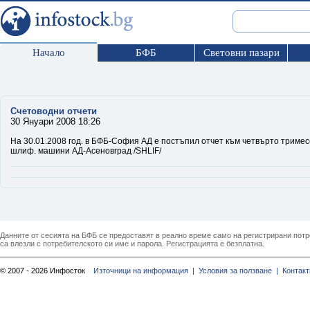
Начало
БФБ
Световни пазари
Счетоводни отчети
30 Януари 2008 18:26
На 30.01.2008 год. в БФБ-София АД е постъпил отчет към четвърто тримесе
шлиф. машини АД-Асеновград /SHLIF/
Данните от сесията на БФБ се предоставят в реално време само на регистрирани потреб
са влезли с потребителското си име и парола. Регистрацията е безплатна.
© 2007 - 2026 Инфосток
Източници на информация |
Условия за ползване |
Контакт