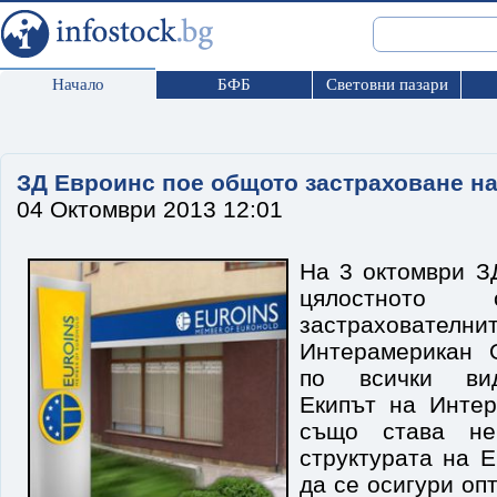
Начало
БФБ
Световни пазари
ЗД Евроинс пое общото застраховане н
04 Октомври 2013 12:01
На 3 октомври З
цялостното 
застраховате
Интерамерикан 
по всички вид
Екипът на Интер
също става не
структурата на 
да се осигури о