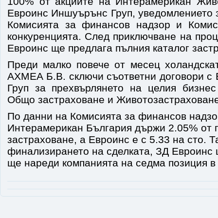
100% от акциите на Интерамерикан Жив
Евроинс Иншуърънс Груп, уведомлението з
Комисията за финансов надзор и Комис
конкуренцията. След приключване на проц
Евроинс ще предлага пълния каталог застр
Преди малко повече от месец холандска
АХМЕА Б.В. сключи съответни договори с
Груп за прехвърлянето на целия бизне
Общо застраховане и Животозастраховане
По данни на Комисията за финансов надзор
Интерамерикан България държи 2.05% от 
застраховане, а Евроинс е с 5.33 на сто. Т
финализирането на сделката, ЗД Евроинс 
ще нареди компанията на седма позиция в