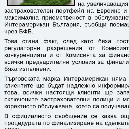
на увеличаващия
застрахователен портфейл на Евроинс и 
максимална приемственост в обслужване
Интерамерикан България, съобщи поема
чрез БФБ.
Това стана факт, след като бяха пост
регулаторни разрешения от Комиси
конкуренцията и от Комисията за финанс
всички предварителни условия за финали
бяха изпълнени.
Търговската марка Интерамерикан няма 
клиентите ще бъдат надлежно информир
това, всички настоящи клиенти ще зап
сключените застрахователни полици и мо
коректното обслужване, което са получавал
В официалното съобщение се казва ощ
процедурата по финализиране на сделкат