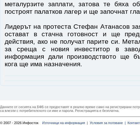
металурзите заплати, затова те бяха о
построят палатков лагер и ще започнат гла
Лидерът на протеста Стефан Атанасов за
остават в стачна готовност и ще пред
действия, ако не получат парите си. Мета
за среща с новия инвеститор в заво
информация дали производството ще бъ
кога ще има назначения.
Данните от сесията на БФБ се предоставят в реално време само на регистрирани потреб
са влезли с потребителското си име и парола. Регистрацията е безплатна.
© 2007 - 2026 Инфосток
Източници на информация |
Условия за ползване |
Контакт