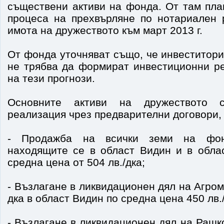
съществени активи на фонда. От там пла
процеса на прехвърляне по нотариален 
имота на дружеството към март 2013 г.
От фонда уточняват също, че инвеститори
не трябва да формират инвестиционни р
на тези прогнози.
Основните активи на дружеството 
реализация чрез предварителни договори,
- Продажба на всички земи на фон
находящите се в област Видин и в обла
средна цена от 504 лв./дка;
- Възлагане в ликвидационен дял на Агро
дка в област Видин по средна цена 450 лв./
- Възлагане в ликвидационен дял на Рашк