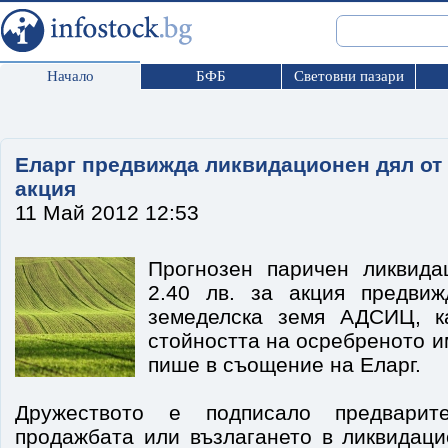
Начало
БФБ
Световни пазари
Еларг предвижда ликвидационен дял от 2
акция
11 Май 2012 12:53
Прогнозен паричен ликвида
2.40 лв. за акция предви
земеделска земя АДСИЦ, к
стойността на осребреното 
пише в съощение на Еларг.
Дружеството е подписало предварит
продажбата или възлагането в ликвидаци