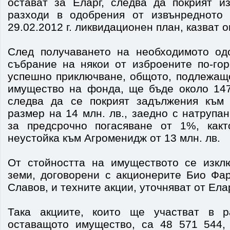
остават за Еларг, следва да покрият и
разходи в одобрения от извънредното
29.02.2012 г. ликвидационен план, казват 
След получаването на необходимото од
събрание на някои от изброените по-гор
успешно приключване, общото, подлежащ
имущество на фонда, ще бъде около 147 
следва да се покрият задължения към 
размер на 14 млн. лв., заедно с натрупа
за предсрочно погасяване от 1%, какт
неустойка към Агроменидж от 13 млн. лв.
От стойността на имуществото се изкл
земи, договорени с акционерите Био Ф
Славов, и техните акции, уточняват от Елар
Така акциите, които ще участват в р
оставащото имущество, са 48 571 544,