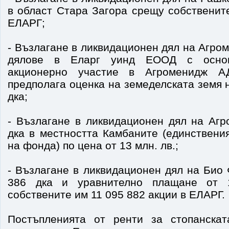
в област Стара Загора срещу собственит
ЕЛАРГ;
- Възлагане в ликвидационен дял на Агро
дялове в Еларг уинд ЕООД с основ
акционерно участие в Агроменидж А
предполага оценка на земеделската земя н
дка;
- Възлагане в ликвидационен дял на Аг
дка в местността Камбаните (единствени
на фонда) по цена от 13 млн. лв.;
- Възлагане в ликвидационен дял на Био
386 дка и уравнително плащане от 
собствените им 11 095 882 акции в ЕЛАРГ.
Постъпленията от ренти за стопанскат