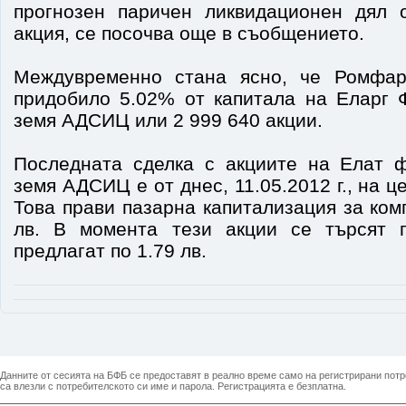
прогнозен паричен ликвидационен дял 
акция, се посочва още в съобщението.
Междувременно стана ясно, че Ромфа
придобило 5.02% от капитала на Еларг 
земя АДСИЦ или 2 999 640 акции.
Последната сделка с акциите на Елат 
земя АДСИЦ е от днес, 11.05.2012 г., на це
Това прави пазарна капитализация за ком
лв. В момента тези акции се търсят п
предлагат по 1.79 лв.
Данните от сесията на БФБ се предоставят в реално време само на регистрирани потреб
са влезли с потребителското си име и парола. Регистрацията е безплатна.