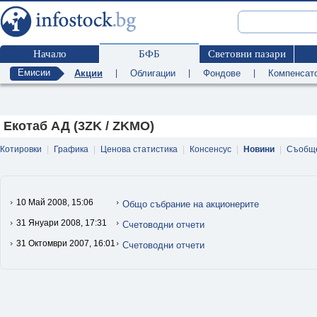
Начало
БФБ
Световни пазари
Емисии
Акции
|
Облигации
|
Фондове
|
Компенсат
Екотаб АД (3ZK / ZKMO)
Котировки
|
Графика
|
Ценова статистика
|
Консенсус
|
Новини
|
Съобщ
10 Май 2008, 15:06
Общо събрание на акционерите
31 Януари 2008, 17:31
Счетоводни отчети
31 Октомври 2007, 16:01
Счетоводни отчети