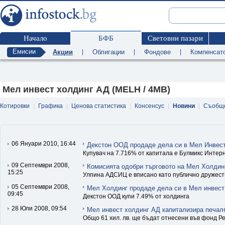
Начало
БФБ
Световни пазари
Емисии
Акции
|
Облигации
|
Фондове
|
Компенсат
Мел инвест холдинг АД (MELH / 4MB)
Котировки
|
Графика
|
Ценова статистика
|
Консенсус
|
Новини
|
Съобщ
06 Януари 2010, 16:44
Декстон ООД продаде дела си в Мел Инвес
Купувач на 7.716% от капитала е Булмикс Инте
09 Септември 2008,
Комисията одобри търговото на Мел Холдин
15:25
Улпина АДСИЦ е вписано като публично дружест
05 Септември 2008,
Мел Холдинг продаде дела си в Мел инвест
09:45
Декстон ООД купи 7.49% от холдинга
28 Юли 2008, 09:54
Мел инвест холдинг АД капитализира печал
Общо 61 хил. лв. ще бъдат отнесени във фонд Р