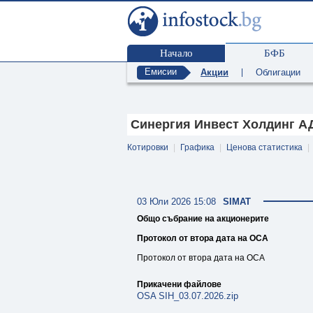
Начало
БФБ
Емисии
Акции
|
Облигации
Синергия Инвест Холдинг АД 
Котировки
|
Графика
|
Ценова статистика
|
03 Юли 2026 15:08
SIMAT
Общо събрание на акционерите
Протокол от втора дата на ОСА
Протокол от втора дата на ОСА
Прикачени файлове
OSA SIH_03.07.2026.zip