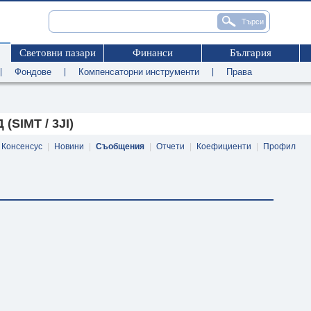
Световни пазари
Финанси
България
|
Фондове
|
Компенсаторни инструменти
|
Права
(SIMT / 3JI)
Консенсус
|
Новини
|
Съобщения
|
Отчети
|
Коефициенти
|
Профил