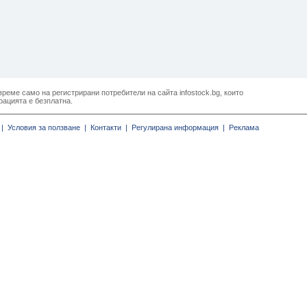
реме само на регистрирани потребители на сайта infostock.bg, които
рацията е безплатна.
|
Условия за ползване |
Контакти |
Регулирана информация |
Реклама