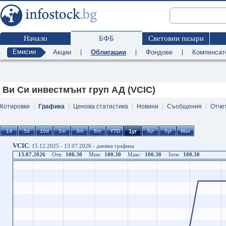
Начало
БФБ
Световни пазари
Емисии
Акции
|
Облигации
|
Фондове
|
Компенсат
Ви Си инвестмънт груп АД (VCIC)
Котировки
|
Графика
|
Ценова статистика
|
Новини
|
Съобщения
|
Отче
VCIC
: 15.12.2025 - 13.07.2026 - дневна графика
13.07.2026
Отв:
100.30
Мин:
100.30
Макс:
100.30
Затв:
100.30