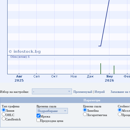
Обем (лотове):
6
-
Избор на настройки:
Преименувай
|
Изтрий
Запазване на
Параметри
Тип графика
Времева скала
Ценова скала
Стойнос
Линия
Линейна
Абсо
Подразбиране
OHLC
Логаритмична
Проц
Мрежа
Candlestick
Предходна цена