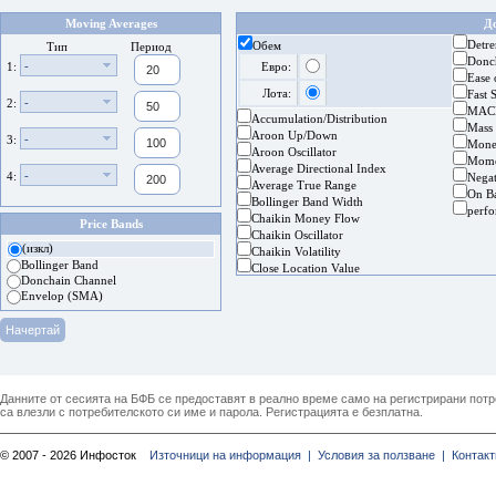
Moving Averages
Д
Detre
Обем
Тип
Период
Donc
-
1:
Евро:
Ease
Лота:
Fast 
-
2:
MAC
Accumulation/Distribution
Mass
Aroon Up/Down
-
3:
Mone
Aroon Oscillator
Mom
Average Directional Index
-
4:
Nega
Average True Range
On B
Bollinger Band Width
perf
Chaikin Money Flow
Price Bands
Chaikin Oscillator
(изкл)
Chaikin Volatility
Bollinger Band
Close Location Value
Donchain Channel
Envelop (SMA)
Данните от сесията на БФБ се предоставят в реално време само на регистрирани потреб
са влезли с потребителското си име и парола. Регистрацията е безплатна.
© 2007 - 2026 Инфосток
Източници на информация |
Условия за ползване |
Контакт