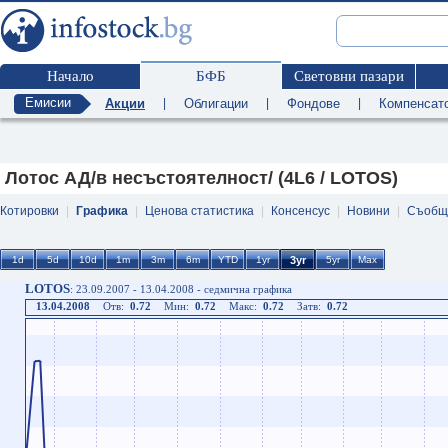
Начало
БФБ
Световни пазари
Емисии
Акции
|
Облигации
|
Фондове
|
Компенсат
Лотос АД/в несъстоятелност/ (4L6 / LOTOS)
Котировки
|
Графика
|
Ценова статистика
|
Консенсус
|
Новини
|
Съобщ
LOTOS
: 23.09.2007 - 13.04.2008 - седмична графика
13.04.2008
Отв:
0.72
Мин:
0.72
Макс:
0.72
Затв:
0.72