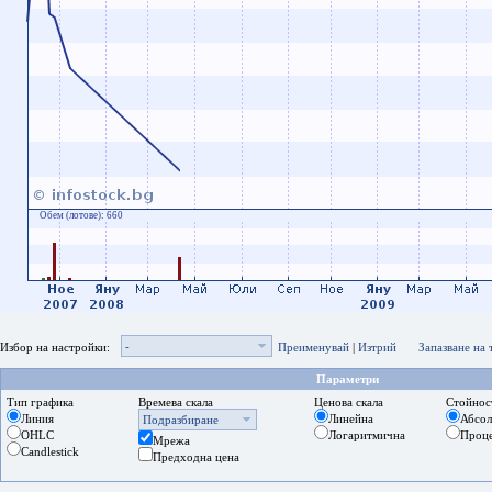
Обем (лотове):
660
-
Избор на настройки:
Преименувай
|
Изтрий
Запазване на
Параметри
Тип графика
Времева скала
Ценова скала
Стойнос
Линия
Линейна
Абсо
Подразбиране
OHLC
Логаритмична
Проц
Мрежа
Candlestick
Предходна цена