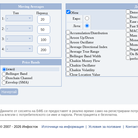
Moving Averages
Д
Detre
Обем
Тип
Период
Donc
-
1:
Евро:
Ease
Лота:
Fast 
-
2:
MAC
Accumulation/Distribution
Mass
Aroon Up/Down
-
3:
Mone
Aroon Oscillator
Mom
Average Directional Index
-
4:
Nega
Average True Range
On B
Bollinger Band Width
perf
Chaikin Money Flow
Price Bands
Chaikin Oscillator
(изкл)
Chaikin Volatility
Bollinger Band
Close Location Value
Donchain Channel
Envelop (SMA)
Данните от сесията на БФБ се предоставят в реално време само на регистрирани потреб
са влезли с потребителското си име и парола. Регистрацията е безплатна.
© 2007 - 2026 Инфосток
Източници на информация |
Условия за ползване |
Контакт