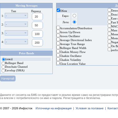
Moving Averages
Д
Detre
Обем
Тип
Период
Donc
-
1:
Евро:
Ease
Лота:
Fast 
-
2:
MAC
Accumulation/Distribution
Mass
Aroon Up/Down
-
3:
Mone
Aroon Oscillator
Mom
Average Directional Index
-
4:
Nega
Average True Range
On B
Bollinger Band Width
perf
Chaikin Money Flow
Price Bands
Chaikin Oscillator
(изкл)
Chaikin Volatility
Bollinger Band
Close Location Value
Donchain Channel
Envelop (SMA)
Данните от сесията на БФБ се предоставят в реално време само на регистрирани потреб
са влезли с потребителското си име и парола. Регистрацията е безплатна.
© 2007 - 2026 Инфосток
Източници на информация |
Условия за ползване |
Контакт