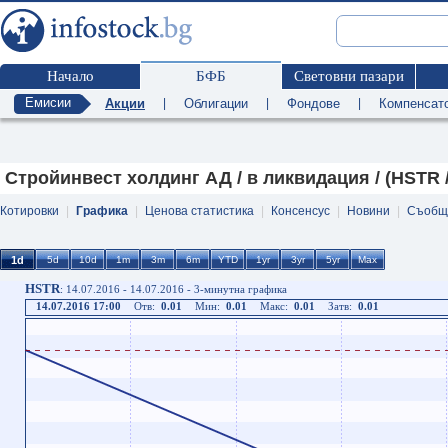
Начало
БФБ
Световни пазари
Емисии
Акции
|
Облигации
|
Фондове
|
Компенсат
Стройинвест холдинг АД / в ликвидация / (HSTR /
Котировки
|
Графика
|
Ценова статистика
|
Консенсус
|
Новини
|
Съобщ
HSTR
: 14.07.2016 - 14.07.2016 - 3-минутна графика
14.07.2016 17:00
Отв:
0.01
Мин:
0.01
Макс:
0.01
Затв:
0.01