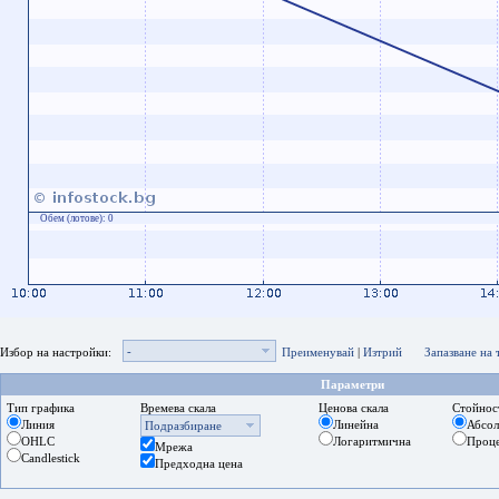
Обем (лотове):
0
-
Избор на настройки:
Преименувай
|
Изтрий
Запазване на
Параметри
Тип графика
Времева скала
Ценова скала
Стойнос
Линия
Линейна
Абсо
Подразбиране
OHLC
Логаритмична
Проц
Мрежа
Candlestick
Предходна цена