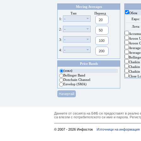
Moving Averages
Обем
Тип
Период
-
1:
Евро:
Лота:
-
2:
Accumul
Aroon 
-
3:
Aroon Os
Average
-
4:
Average
Bolling
Chaikin
Price Bands
Chaikin 
(изкл)
Chaikin 
Bollinger Band
Close L
Donchain Channel
Envelop (SMA)
Данните от сесията на БФБ се предоставят в реално в
са влезли с потребителското си име и парола. Регист
© 2007 - 2026 Инфосток
Източници на информация 