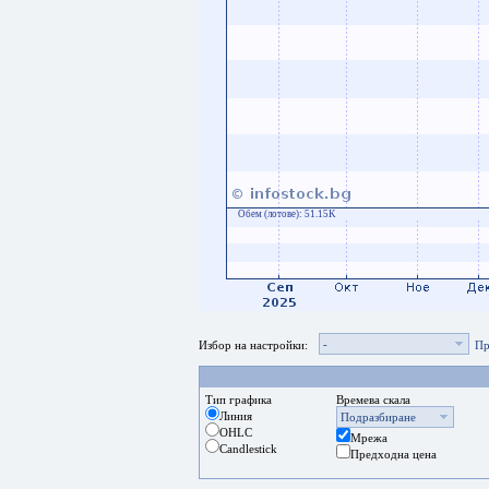
Обем (лотове):
51.15K
-
Избор на настройки:
Пр
Тип графика
Времева скала
Линия
Подразбиране
OHLC
Мрежа
Candlestick
Предходна цена