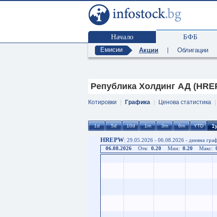
Начало
БФБ
Емисии
Акции
|
Облигации
Република Холдинг АД (HRE
Котировки
|
Графика
|
Ценова статистика
HREPW
: 29.05.2026 - 06.08.2026 - дневна гра
06.08.2026
Отв:
0.20
Мин:
0.20
Макс: