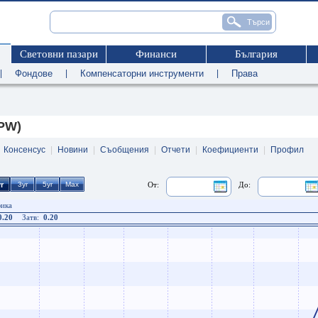
Световни пазари
Финанси
България
|
Фондове
|
Компенсаторни инструменти
|
Права
PW)
|
Консенсус
|
Новини
|
Съобщения
|
Отчети
|
Коефициенти
|
Профил
От:
До:
фика
0.20
Затв:
0.20