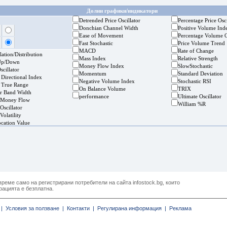
Долни графики/индикатори
Detrended Price Oscillator
Percentage Price Osci
Donchian Channel Width
Positive Volume Ind
Ease of Movement
Percentage Volume O
Fast Stochastic
Price Volume Trend
MACD
Rate of Change
ation/Distribution
Mass Index
Relative Strength
Up/Down
Money Flow Index
SlowStochastic
cillator
Momentum
Standard Deviation
 Directional Index
Negative Volume Index
Stochastic RSI
 True Range
On Balance Volume
TRIX
er Band Width
performance
Ultimate Oscillator
 Money Flow
William %R
Oscillator
Volatility
ocation Value
реме само на регистрирани потребители на сайта infostock.bg, които
рацията е безплатна.
|
Условия за ползване |
Контакти |
Регулирана информация |
Реклама