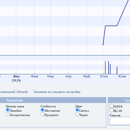
еименувай
|
Изтрий
Запазване на текущите настройки
Параметри
Сра
Ценова скала
Стойности
Цвят
SOFIX
Линейна
Абсолютни
Светъл
BG 40
Логаритмична
Проценти
Черен
Емисия: