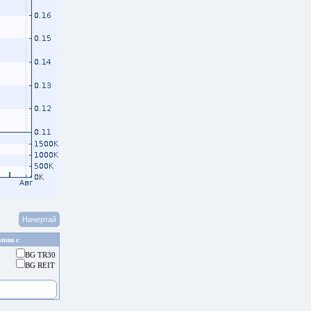
вни с
BG TR30
BG REIT