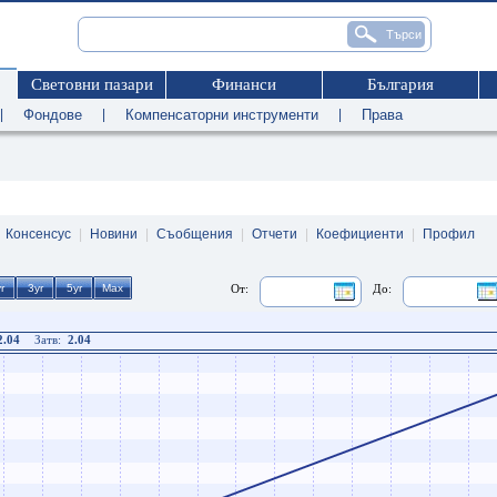
Световни пазари
Финанси
България
|
Фондове
|
Компенсаторни инструменти
|
Права
|
Консенсус
|
Новини
|
Съобщения
|
Отчети
|
Коефициенти
|
Профил
От:
До:
2.04
Затв:
2.04