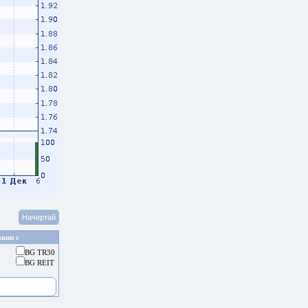
вни с
BG TR30
BG REIT