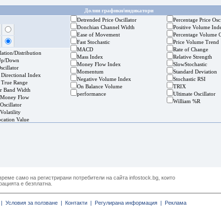
Долни графики/индикатори
Detrended Price Oscillator
Percentage Price Osci
Donchian Channel Width
Positive Volume Ind
Ease of Movement
Percentage Volume O
Fast Stochastic
Price Volume Trend
MACD
Rate of Change
ation/Distribution
Mass Index
Relative Strength
Up/Down
Money Flow Index
SlowStochastic
cillator
Momentum
Standard Deviation
 Directional Index
Negative Volume Index
Stochastic RSI
 True Range
On Balance Volume
TRIX
er Band Width
performance
Ultimate Oscillator
 Money Flow
William %R
Oscillator
Volatility
ocation Value
реме само на регистрирани потребители на сайта infostock.bg, които
рацията е безплатна.
|
Условия за ползване |
Контакти |
Регулирана информация |
Реклама