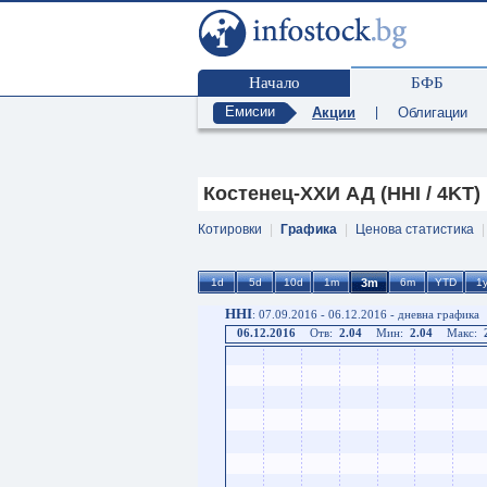
Начало
БФБ
Емисии
Акции
|
Облигации
Костенец-ХХИ АД (HHI / 4KT)
Котировки
|
Графика
|
Ценова статистика
HHI
: 07.09.2016 - 06.12.2016 - дневна графика
06.12.2016
Отв:
2.04
Мин:
2.04
Макс: