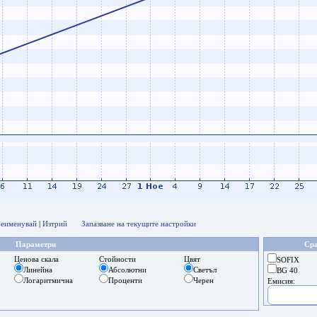
еименувай
|
Изтрий
Запазване на текущите настройки
Параметри
Сра
Ценова скала
Стойности
Цвят
SOFIX
Линейна
Абсолютни
Светъл
BG 40
Логаритмична
Проценти
Черен
Емисия: