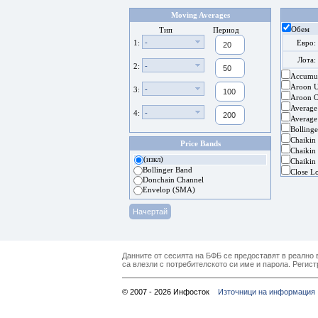
Moving Averages
Обем
Тип
Период
-
1:
Евро:
Лота:
-
2:
Accumul
Aroon 
-
3:
Aroon Os
Average
-
4:
Average
Bolling
Chaikin
Price Bands
Chaikin 
(изкл)
Chaikin 
Bollinger Band
Close L
Donchain Channel
Envelop (SMA)
Данните от сесията на БФБ се предоставят в реално в
са влезли с потребителското си име и парола. Регист
© 2007 - 2026 Инфосток
Източници на информация 