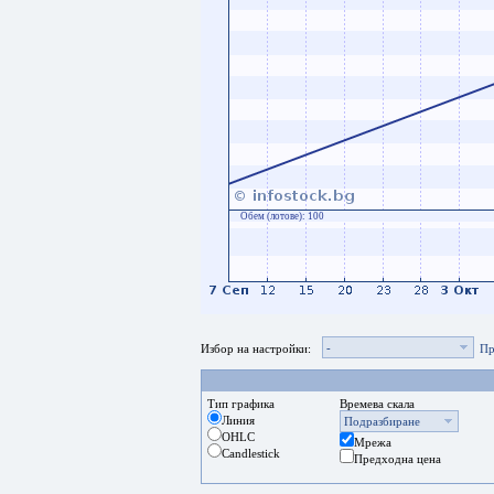
Обем (лотове):
100
-
Избор на настройки:
Пр
Тип графика
Времева скала
Линия
Подразбиране
OHLC
Мрежа
Candlestick
Предходна цена