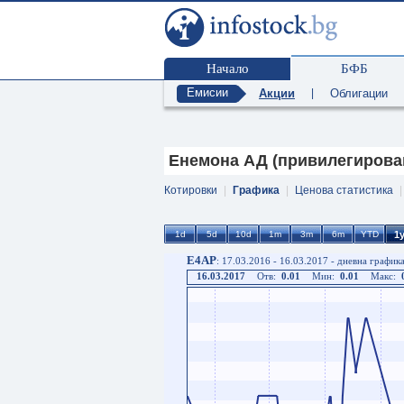
Начало
БФБ
Емисии
Акции
|
Облигации
Енемона АД (привилегирован
Котировки
|
Графика
|
Ценова статистика
E4AP
: 17.03.2016 - 16.03.2017 - дневна график
16.03.2017
Отв:
0.01
Мин:
0.01
Макс: