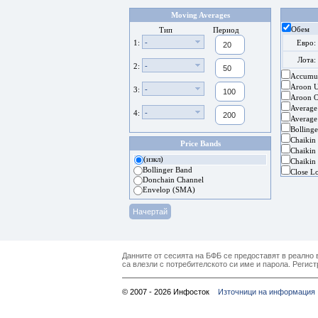
Moving Averages
Обем
Тип
Период
-
1:
Евро:
Лота:
-
2:
Accumul
Aroon 
-
3:
Aroon Os
Average
-
4:
Average
Bolling
Chaikin
Price Bands
Chaikin 
(изкл)
Chaikin 
Bollinger Band
Close L
Donchain Channel
Envelop (SMA)
Данните от сесията на БФБ се предоставят в реално в
са влезли с потребителското си име и парола. Регист
© 2007 - 2026 Инфосток
Източници на информация 