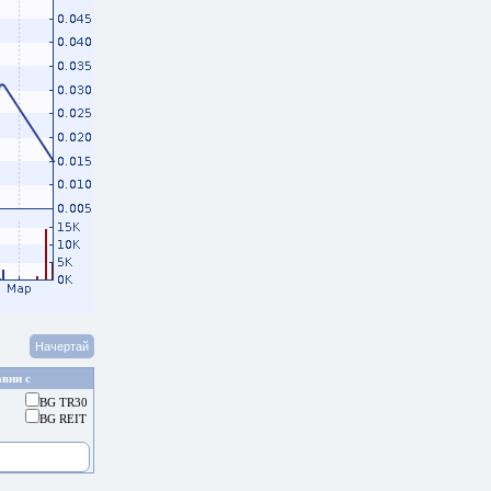
вни с
BG TR30
BG REIT