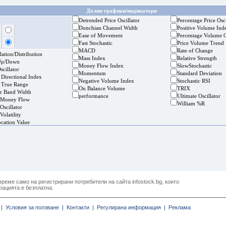
Долни графики/индикатори
Detrended Price Oscillator
Percentage Price Osci
Donchian Channel Width
Positive Volume Ind
Ease of Movement
Percentage Volume O
Fast Stochastic
Price Volume Trend
MACD
Rate of Change
ation/Distribution
Mass Index
Relative Strength
Up/Down
Money Flow Index
SlowStochastic
cillator
Momentum
Standard Deviation
 Directional Index
Negative Volume Index
Stochastic RSI
 True Range
On Balance Volume
TRIX
er Band Width
performance
Ultimate Oscillator
 Money Flow
William %R
Oscillator
Volatility
ocation Value
реме само на регистрирани потребители на сайта infostock.bg, които
рацията е безплатна.
|
Условия за ползване |
Контакти |
Регулирана информация |
Реклама