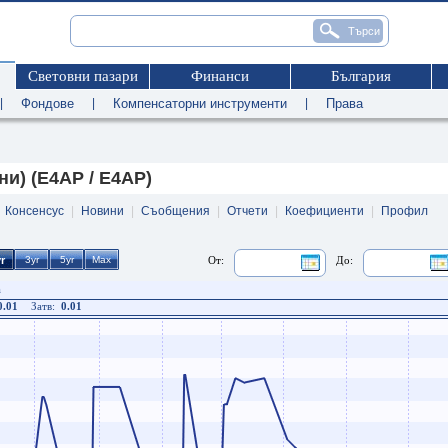
Световни пазари
Финанси
България
|
Фондове
|
Компенсаторни инструменти
|
Права
и) (E4AP / E4AP)
|
Консенсус
|
Новини
|
Съобщения
|
Отчети
|
Коефициенти
|
Профил
От:
До:
а
0.01
Затв:
0.01