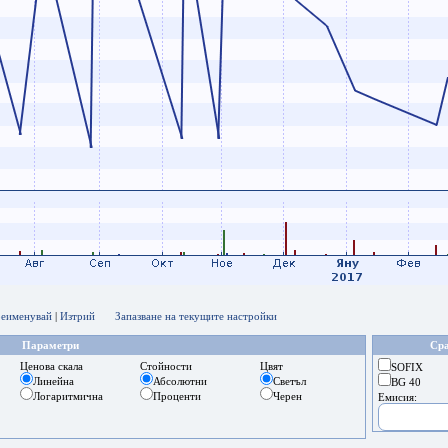
еименувай
|
Изтрий
Запазване на текущите настройки
Параметри
Сра
Ценова скала
Стойности
Цвят
SOFIX
Линейна
Абсолютни
Светъл
BG 40
Логаритмична
Проценти
Черен
Емисия: