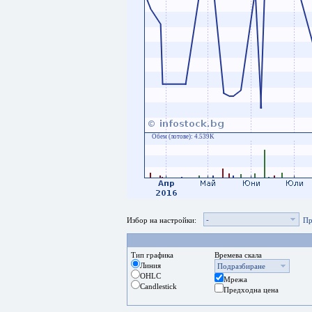
Обем (лотове):
4.539K
-
Избор на настройки:
Пр
Тип графика
Времева скала
Линия
Подразбиране
OHLC
Мрежа
Candlestick
Предходна цена