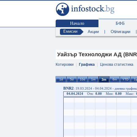
Начало
БФБ
Емисии
Акции
|
Облигации
Уайзър Технолоджи АД (BNR
Котировки
|
Графика
|
Ценова статистика
BNR2
: 19.03.2024 - 04.04.2024 - дневна график
04.04.2024
Отв:
0.00
Мин:
0.00
Макс: