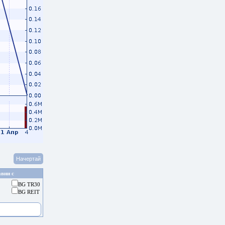
вни с
BG TR30
BG REIT