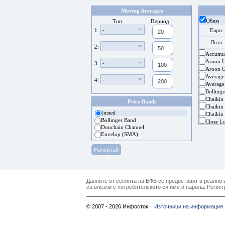
Moving Averages
Обем
Тип
Период
-
1:
Евро:
Лота:
-
2:
Accumul
Aroon 
-
3:
Aroon Os
Average
-
4:
Average
Bolling
Chaikin
Price Bands
Chaikin 
(изкл)
Chaikin 
Bollinger Band
Close L
Donchain Channel
Envelop (SMA)
Данните от сесията на БФБ се предоставят в реално в
са влезли с потребителското си име и парола. Регист
© 2007 - 2026 Инфосток
Източници на информация 