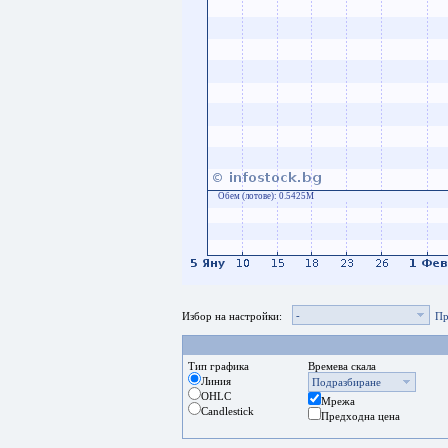
Обем (лотове):
0.5425M
-
Избор на настройки:
Пр
Тип графика
Времева скала
Линия
Подразбиране
OHLC
Мрежа
Candlestick
Предходна цена