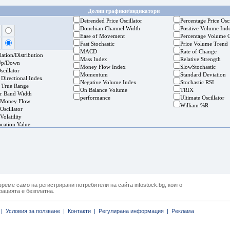
Долни графики/индикатори
Detrended Price Oscillator
Percentage Price Osci
Donchian Channel Width
Positive Volume Ind
Ease of Movement
Percentage Volume O
Fast Stochastic
Price Volume Trend
MACD
Rate of Change
ation/Distribution
Mass Index
Relative Strength
Up/Down
Money Flow Index
SlowStochastic
cillator
Momentum
Standard Deviation
 Directional Index
Negative Volume Index
Stochastic RSI
 True Range
On Balance Volume
TRIX
er Band Width
performance
Ultimate Oscillator
 Money Flow
William %R
Oscillator
Volatility
ocation Value
реме само на регистрирани потребители на сайта infostock.bg, които
рацията е безплатна.
|
Условия за ползване |
Контакти |
Регулирана информация |
Реклама