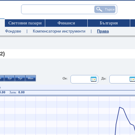
Световни пазари
Финанси
България
|
Фондове
|
Компенсаторни инструменти
|
Права
2)
От:
До:
а
0.00
Затв:
0.00