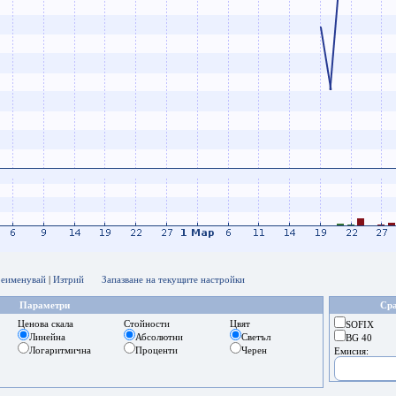
еименувай
|
Изтрий
Запазване на текущите настройки
Параметри
Сра
Ценова скала
Стойности
Цвят
SOFIX
Линейна
Абсолютни
Светъл
BG 40
Логаритмична
Проценти
Черен
Емисия: