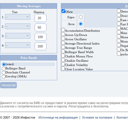
Moving Averages
Д
Detre
Обем
Тип
Период
Donc
-
1:
Евро:
Ease
Лота:
Fast 
-
2:
MAC
Accumulation/Distribution
Mass
Aroon Up/Down
-
3:
Mone
Aroon Oscillator
Mom
Average Directional Index
-
4:
Nega
Average True Range
On B
Bollinger Band Width
perf
Chaikin Money Flow
Price Bands
Chaikin Oscillator
(изкл)
Chaikin Volatility
Bollinger Band
Close Location Value
Donchain Channel
Envelop (SMA)
Данните от сесията на БФБ се предоставят в реално време само на регистрирани потреб
са влезли с потребителското си име и парола. Регистрацията е безплатна.
© 2007 - 2026 Инфосток
Източници на информация |
Условия за ползване |
Контакт