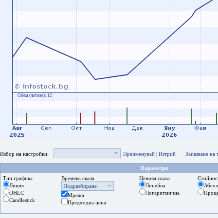
Обем (лотове):
12
-
Избор на настройки:
Преименувай
|
Изтрий
Запазване на
Параметри
Тип графика
Времева скала
Ценова скала
Стойнос
Линия
Линейна
Абсо
Подразбиране
OHLC
Логаритмична
Проц
Мрежа
Candlestick
Предходна цена