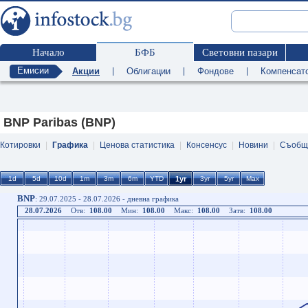
Начало
БФБ
Световни пазари
Емисии
Акции
|
Облигации
|
Фондове
|
Компенсат
BNP Paribas (BNP)
Котировки
|
Графика
|
Ценова статистика
|
Консенсус
|
Новини
|
Съобщ
BNP
: 29.07.2025 - 28.07.2026 - дневна графика
28.07.2026
Отв:
108.00
Мин:
108.00
Макс:
108.00
Затв:
108.00