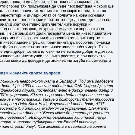
даща цена, радвайки се, че по този начин намаляват
оято според тях продължава да бъде перспективна и скоро ще
тогава те ще спечелят допълнителен марж в следствие на
инвеститори и дилъри бягат от появата на нова когниция,
взетото от тях решение и съответно ще доведе до поява на
 анализират обективно допълнителните покупки и
а на новата пазарна, макроикономическа и корпоративна
ив. Не се замислят дали пазарната цена на инвестицията не
 промени за конкретния финансов актив, които чертаят
ип инвестиционна грешка предизвиква дългосрочно по-ниска
ртфейл спрямо съответния инвестиционен бенчмарк. Така
е една добре позната илюзия на не толкова добрите дилъри,
нансовите институции, за които работят, а при повечето
ствие може да доведе и до значителни загуби на семейното
живо и задайте своите въпроси!
оложник на невроикономиката в България. Той има двадесет
фера. През 1993 г. започва работа във ФБК София АД като
 финансови служби последователно е дилър, главен дилър и
001г. управлява 80 млн. евро портфейл от ценни книги на
вание в Чехословакия, висше и докторска степен придобива
изиран в Deka Bank Hold., Bayerische Landes-bank, ATTF
Government, Китайска академия за управление, ENA-Paris.
поведенчески финанси “Всеки може да инвестира успешно,
о поведение”, „История на българския капиталов пазар
еория за парите публикувана от Emerald publshing
e domain of postmoney”. Към момента е съветник на голяма