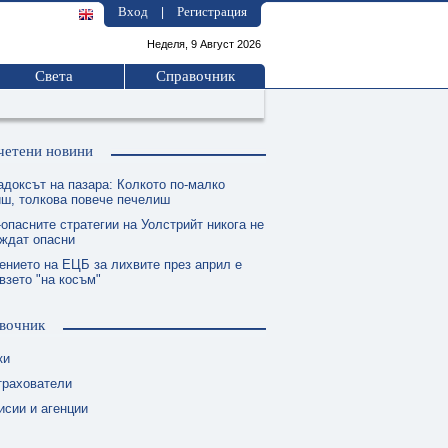
Вход
Регистрация
|
Неделя, 9 Август 2026
Света
Справочник
четени новини
адоксът на пазара: Колкото по-малко
ш, толкова повече печелиш
опасните стратегии на Уолстрийт никога не
еждат опасни
ението на ЕЦБ за лихвите през април е
взето "на косъм"
вочник
ки
трахователи
исии и агенции