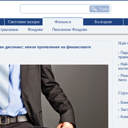
Световни пазари
Финанси
България
страховане
Фондове
Пенсионни Фондове
Най-
вен дисонанс: някои проявления на финансовите
Пар
прави
Най-
изгл
Реш
било 
Спра
Бан
Зас
Ком