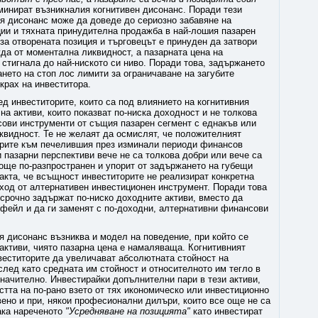
минират възникналия когнитивен дисонанс. Поради тези
ия дисонанс може да доведе до сериозно забавяне на
ции и тяхната принудителна продажба в най-лошия пазарен
 за отворената позиция и търговецът е принуден да затвори
да от моментална ликвидност, а пазарната цена на
 стигнала до най-ниското си ниво. Поради това, задържането
нето на стоп лос лимити за ограничаване на загубите
крах на инвеститора.
д инвеститорите, които са под влиянието на когнитивния
на активи, които показват по-ниска доходност и не толкова
сови инструменти от същия пазарен сегмент с еднакъв или
иквидност. Те не желаят да осмислят, че положителният
орите към печелившия през изминали периоди финансов
и пазарни перспективи вече не са толкова добри или вече са
още по-разпространен и упорит от задържането на губещи
акта, че всъщност инвеститорите не реализират конкретна
оход от алтернативен инвестиционен инструмент. Поради това
срочно задържат по-ниско доходните активи, вместо да
тфейл и да ги заменят с по-доходни, алтернативни финансови
я дисонанс възниква и модел на поведение, при който се
активи, чиято пазарна цена е намаляваща. Когнитивният
еститорите да увеличават абсолютната стойност на
след като средната им стойност и относителното им тегло в
начително. Инвестирайки допълнителни пари в тези активи,
стта на по-рано взето от тях икономическо или инвестиционно
вено и при, някои професионални дилъри, които все още не са
ака нареченото
"Усредняване на позицията"
като инвестират