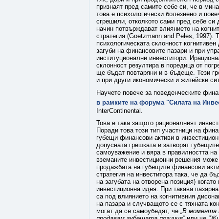
признаят пред самите себе си, че в мин
това е психологически болезнено и пове
сгрешили, отколкото сами пред себе си 
начин потвърждават влиянието на когни
стратегия (Goetzmann and Peles, 1997).
психологическата склонност когнитивен 
загуби на финансовите пазари и при упр
институционални инвеститори. Ирациона
склонност резултира в поредица от пог
ще бъдат повтаряни и в бъдеще. Тези г
и при други икономически и житейски си
Научете повече за поведенческите фина
в рамките на форума "Силата на Инве
InterContinental.
Това е така защото рационалният инвест
Поради това този тип участници на фин
губещи финансови активи в инвестиционн
допусната грешката и затворят губещите
самоуважение и вяра в правилността на 
вземаните инвестиционни решения може 
продажбата на губещите финансови акти
стратегия на инвеститора така, че да б
на загубата на отворена позиция) когат
инвестиционна идея. При такава пазарна
са под влиянието на когнитивния дисона
на пазара и случващото се с тяхната кон
могат да се самоубедят, че
„В момента 
продавам губещата позиция”
или че
"Жи