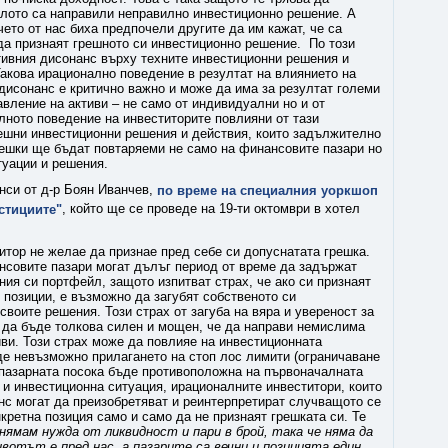
алото са направили неправилно инвестиционно решение. А
чето от нас биха предпочели другите да им кажат, че са
да признаят грешното си инвестиционно решение. По този
тивния дисонанс върху техните инвестиционни решения и
 Такова ирационално поведение в резултат на влиянието на
дисонанс е критично важно и може да има за резултат големи
авление на активи – не само от индивидуални но и от
лното поведение на инвеститорите повлияни от тази
решни инвестиционни решения и действия, които задължително
решки ще бъдат повтaряеми не само на финансовите пазари но
туации и решения.
нси от д-р Боян Иванчев,
по време на специалния уоркшоп
, който ще се проведе на 19-ти октомври в хотел
стициите"
итор не желае да признае пред себе си допуснатата грешка.
ансовите пазари могат дълъг период от време да задържат
ия си портфейл, защото изпитват страх, че ако си признаят
 позиции, е възможно да загубят собственото си
своите решения. Този страх от загуба на вяра и увереност за
да бъде толкова силен и мощен, че да направи немислима
ви. Този страх може да повлияе на инвестиционната
ъде невъзможно прилагането на стоп лос лимити (ограничаване
о пазарната посока бъде противоположна на първоначалната
 и инвестиционна ситуация, ирационалните инвеститори, които
нс могат да преизобретяват и реинтерпретират случващото се
кретна позиция само и само да не признаят грешката си. Те
нямам нужда от ликвидност и пари в брой, така че няма да
вотът е пред нас, а пазарите са вечни и позицията един