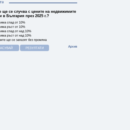
та
о ще се случва с цените на недвижимите
 в България през 2025 г.?
има спад от 10%
има ръст от 10%
има спад от над 10%
има ръст от над 10%
ите ще се запазят без промяна
Архив