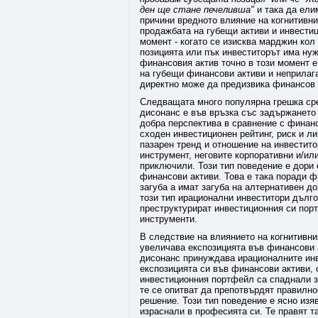
ден ще стане печеливша"
и така да ели
причини вредното влияние на когнитивн
продажбата на губещи активи и инвести
момент - когато се изисква марджин кол
позицията или пък инвеститорът има нуж
финансовия актив точно в този момент е
на губещи финансови активи и неприлага
директно може да предизвика финансов 
Следващата много популярна грешка сре
дисонанс е във връзка със задържането 
добра перспектива в сравнение с финан
сходен инвестиционен рейтинг, риск и л
пазарен тренд и отношение на инвестит
инструмент, неговите корпоративни и/ил
приключили. Този тип поведение е дори 
финансови активи. Това е така поради ф
загуба а имат загуба на алтернативен д
този тип ирационални инвеститори дълго
преструктурират инвестиционния си пор
инструменти.
В следствие на влиянието на когнитивни
увеличава експозицията във финансови 
дисонанс принуждава ирационалните инв
експозицията си във финансови активи, 
инвестиционния портфейл са спаднали з
те се опитват да препотвърдят правилно
решение. Този тип поведение е ясно изя
израснали в професията си. Те правят т