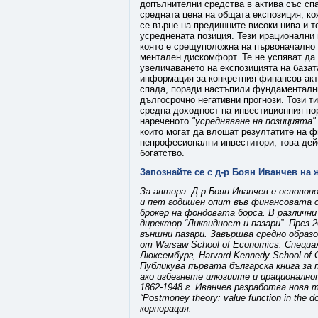
допълнителни средства в актива със спа
средната цена на общата експозиция, к
се върне на предишните високи нива и 
усреднената позиция. Тези ирационални 
която е срещуположна на първоначално 
ментален дискомфорт. Те не успяват да
увеличаването на експозицията на базат
информация за конкретния финансов акт
спада, поради настъпили фундаментални
дългосрочно негативни прогнози. Този т
средна доходност на инвестиционния по
нареченото
"усредняване на позицията"
които могат да влошат резултатите на фи
непрофесионални инвеститори, това дей
богатство.
Запознайте се с д-р Боян Иванчев на 
За автора: Д-р Боян Иванчев е основоп
и пет годишен опит във финансовата с
брокер на фондовата борса. В различни
директор “Ликвидност и пазари”. През 2
външни пазари.
Завършва средно образо
от Warsaw School of Economics. Специал
Люксембург, Harvard Kennedy School of 
Публикува първата българска книга за 
ако избегнете илюзиите и ирационалнот
1862-1948 г. Иванчев разработва нова т
“Postmoney theory: value function in th
корпорация.