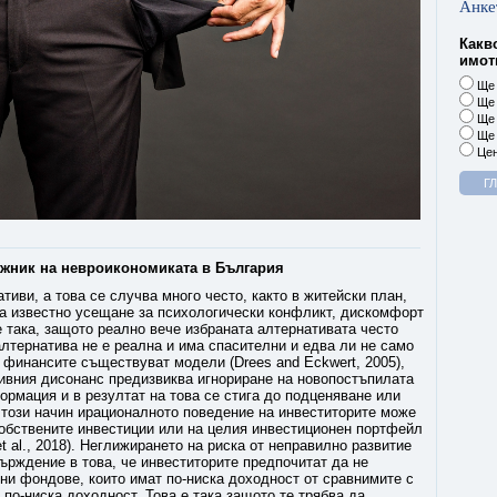
Анке
Какв
имоти
Ще 
Ще 
Ще 
Ще 
Цен
ожник на невроикономиката в България
тиви, а това се случва много често, както в житейски план,
ва известно усещане за психологически конфликт, дискомфорт
е така, защото реално вече избраната алтернативата често
лтернатива не е реална и има спасителни и едва ли не само
а финансите съществуват модели (Drees and Eckwert, 2005),
тивния дисонанс предизвиква игнориране на новопостъпилата
рмация и в резултат на това се стига до подценяване или
 този начин ирационалното поведение на инвеститорите може
собствените инвестиции или на целия инвестиционен портфейл
et al., 2018). Неглижирането на риска от неправилно развитие
ърждение в това, че инвеститорите предпочитат да не
ни фондове, които имат по-ниска доходност от сравнимите с
 по-ниска доходност. Това е така защото те трябва да