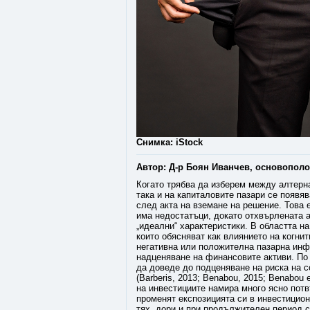
Снимка: iStock
Автор: Д-р Боян Иванчев, основопол
Когато трябва да изберем между алтерна
така и на капиталовите пазари се появя
след акта на вземане на решение. Това 
има недостатъци, докато отхвърлената а
„идеални“ характеристики. В областта н
които обясняват как влиянието на когни
негативна или положителна пазарна инфо
надценяване на финансовите активи. По
да доведе до подценяване на риска на 
(Barberis, 2013; Benabou, 2015; Benabou 
на инвестициите намира много ясно потв
променят експозицията си в инвестицион
тях, дори и при продължителен период с