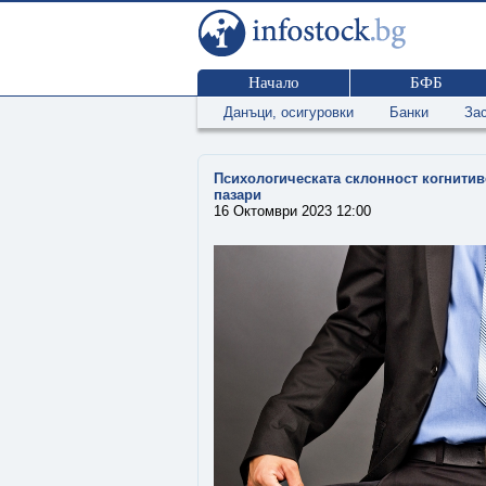
Начало
БФБ
Данъци, осигуровки
Банки
За
Психологическата склонност когнити
пазари
16 Октомври 2023 12:00