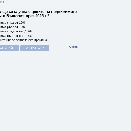
та
о ще се случва с цените на недвижимите
 в България през 2025 г.?
има спад от 10%
има ръст от 10%
има спад от над 10%
има ръст от над 10%
ите ще се запазят без промяна
Архив