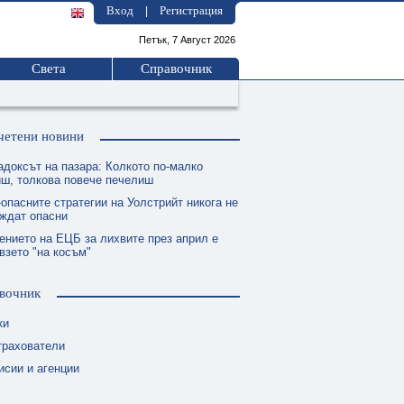
Вход
Регистрация
|
Петък, 7 Август 2026
Света
Справочник
четени новини
адоксът на пазара: Колкото по-малко
ш, толкова повече печелиш
опасните стратегии на Уолстрийт никога не
еждат опасни
ението на ЕЦБ за лихвите през април е
взето "на косъм"
вочник
ки
трахователи
исии и агенции