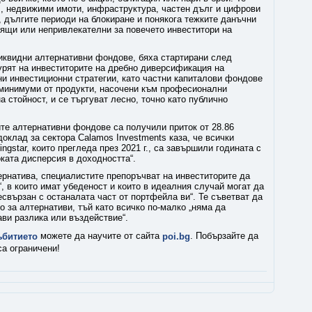
, недвижими имоти, инфраструктура, частен дълг и цифрови
 дългите периоди на блокиране и понякога тежките данъчни
дящи или непривлекателни за повечето инвеститори на
ликвидни алтернативни фондове, бяха стартирани след
игурят на инвеститорите на дребно диверсификация на
ни инвестиционни стратегии, като частни капиталови фондове
 минимуми от продукти, насочени към професионални
а стойност, и се търгуват лесно, точно като публично
ните алтернативни фондове са получили приток от 28.86
оклад за сектора Calamos Investments каза, че всички
ngstar, които прегледа през 2021 г., са завършили годината с
ката дисперсия в доходността“.
ернатива, специалистите препоръчват на инвеститорите да
“, в които имат убеденост и които в идеалния случай могат да
есвързан с останалата част от портфейла ви“. Те съветват да
 за алтернативи, тъй като всичко по-малко „няма да
ави разлика или въздействие“.
можете да научите от сайта
. Побързайте да
ъбитието
poi.bg
са ограничени!