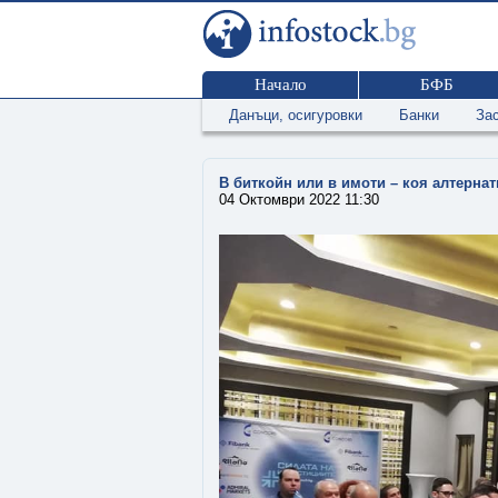
Начало
БФБ
Данъци, осигуровки
Банки
За
В биткойн или в имоти – коя алтерна
04 Октомври 2022 11:30