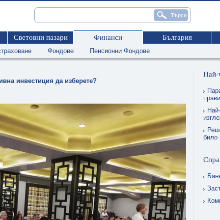
Световни пазари
Финанси
България
страховане
Фондове
Пенсионни Фондове
Най-
тивна инвестиция да изберете?
Пар
прави
Най-
изгл
Реш
било 
Спра
Бан
Зас
Ком