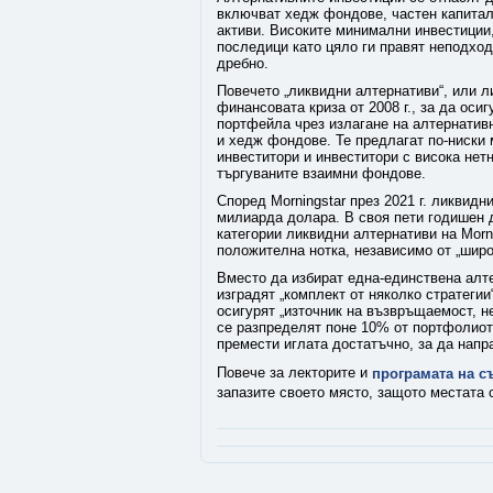
включват хедж фондове, частен капитал
активи. Високите минимални инвестиции,
последици като цяло ги правят неподхо
дребно.
Повечето „ликвидни алтернативи“, или 
финансовата криза от 2008 г., за да ос
портфейла чрез излагане на алтернатив
и хедж фондове. Те предлагат по-ниски
инвеститори и инвеститори с висока нетн
търгуваните взаимни фондове.
Според Morningstar през 2021 г. ликвид
милиарда долара. В своя пети годишен д
категории ликвидни алтернативи на Morni
положителна нотка, независимо от „широ
Вместо да избират една-единствена алт
изградят „комплект от няколко стратегии
осигурят „източник на възвръщаемост, н
се разпределят поне 10% от портфолиото
премести иглата достатъчно, за да напр
Повече за лекторите и
програмата на с
запазите своето място, защото местата 