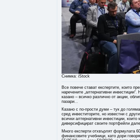
Снимка: iStock
Все повече стават експертите, които пр
наречените „алтернативни инвестиции“. 
казано – всичко различно от акции, обл
пазари...
Казано с по-прости думи – тук до голям
сред инвеститорите, но известни с други
всички алтернативни инвестиции, които м
диверсифицират своите портфейли далеч
Много експерти отхвърлят формулата 60/
финансовите учебници, като дори говоря