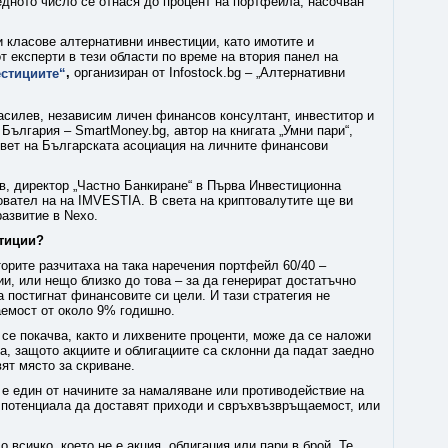
ледното число се отнася до процент на портфейла, насочван
 класове алтернативни инвестиции, като имотите и
т експерти в тези области по време на втория панел на
,
организиран от Infostock.bg – „Алтернативни
естициите“
силев, независим личен финансов консултант, инвеститор и
България – SmartMoney.bg, автор на книгата „Умни пари“,
ъвет на Българската асоциация на личните финансови
в, директор „Частно Банкиране“ в Първа Инвестиционна
овател на на IMVESTIA. В света на криптовалутите ще ви
развитие в Nexo.
стиции?
орите разчитаха на така наречения портфейл 60/40 –
и, или нещо близко до това – за да генерират достатъчно
а постигнат финансовите си цели. И тази стратегия не
емост от около 9% годишно.
 се покачва, както и лихвените проценти, може да се наложи
ка, защото акциите и облигациите са склонни да падат заедно
ят място за скриване.
 е един от начините за намаляване или противодействие на
 потенциала да доставят приходи и свръхвъзвръщаемост, или
 всичко, което не е акция, облигация или пари в брой. Те