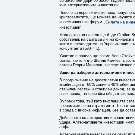
55/35/10 или дори 50/30/20, където пос
към алтернативните инвестиции.
Повече за перспективете пред популярни
криптовалутите, ще можете да научите о
инвестиционния форум
„Силата на инв
инвестиции“.
Модератор на панела ще бъде Стойне Ва
собственик на сайта за лични финанси в 
както и председател на Управителния с
консултанти (БАЛФК).
Участие в панела ще вземе Асен Стойче
Банка, както и д-р Щелян Калчев, съосн
потопи Георги Манолов, експерт бизнес 
Защо да изберете алтернативни инве
В продължение на десетилетия инвестит
комбинация от 60% акции и 40% облигаци
стабилен растеж и стабилен доход, за д
разочарова, генерирайки обща възвръща
Въпреки това, тъй като инфлацията сега
преосмисляне на стратегията. Това е та
в среда с висока инфлация, без да остав
Добавянето на алтернативни инвестиции
удара. Алтернативните инвестиции имат
алфа.
Алтернативните инвестиции се отнасят до