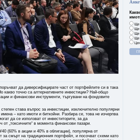
Анке
Какв
имоти
Ще 
Ще 
Ще 
Ще 
Цен
епоръчват да диверсифицирате част от портфейлите си в така
Но какво точно са алтернативните инвестиции? Най-общо
игации и финансови инструменти, търгувани на фондовите
а степен става въпрос за инвестиции, изключително популярни
 имена – като имоти и биткойни. Разбира се, това не изчерпва
огат да се използват от инвеститорите, за да
 от „токсичните“ в момента финансови пазари.
40 (60% в акции и 40% в облигации), популярна от
т за смърт на традиционния портфейл, и посочват схеми като