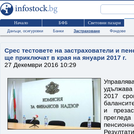
Начало
БФБ
Световни пазари
Данъци, осигуровки
Банки
Застраховане
Фондове
Срес тестовете на застрахователи и пе
ще приключат в края на януари 2017 г.
27 Декември 2016 10:29
Управля
удължава
2017 сро
балансите
и презас
преглед
пенсио
Резултат