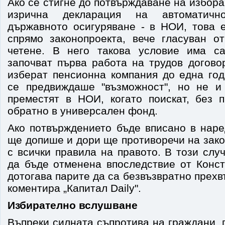
Ако се стигне до потвърждаване на избора
изрична декларация на автоматичн
държавното осигуряване - в НОИ, това 
спрямо законопроекта, вече гласуван о
четене. В него такова условие има са
започват първа работа на трудов догово
изберат пенсионна компания до една год
се предвиждаше "възможност", но не и
преместят в НОИ, когато поискат, без 
обратно в универсален фонд.
Ако потвърждението бъде вписано в наре
ще допише и дори ще противоречи на закон
с всички правила на правото. В този сл
да бъде отменена впоследствие от Конст
дотогава парите да са безвъзвратно прехв
коментира „Капитал Daily".
Избирателно вслушване
Въпреки силната съпротива на граждани,