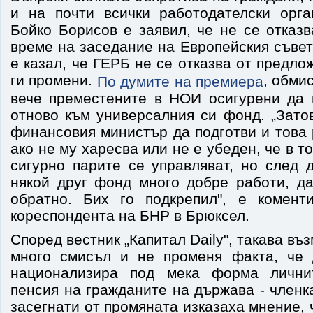
и на почти всички работодателски орг
Бойко Борисов е заявил, че не се отказв
време на заседание на Европейския съве
е казал, че ГЕРБ не се отказва от предло
ги промени.
, обми
По думите на премиера
вече преместените в НОИ осигурени да 
отново към универсалния си фонд. „Зато
финансовия министър да подготви и това 
ако не му харесва или не е убеден, че в 
сигурно парите се управляват, но след 
някой друг фонд много добре работи, д
обратно. Бих го подкрепил", е комент
кореспондента на БНР в Брюксел.
Според вестник „Капитал Daily", такава в
много смисъл и не променя факта, че 
национализира под мека форма лични
пенсия на гражданите на държава - членк
засегнати от промяната изказаха мнение, 