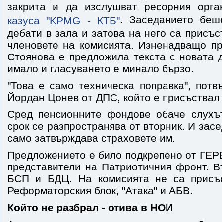
закрита и да изслушват ресорния орг
. Заседанието беш
казуса "KPMG - КТБ"
дебати в зала и затова на него са присъс
членовете на комисията. Изненадващо п
Стоянова е предложила текста с новата 
имало и гласуването е минало бързо.
"Това е само техническа поправка", потв
Йордан Цонев от ДПС, който е присъствал
Сред пенсионните фондове обаче слухъ
срок се разпространява от вторник. И зас
само затвърждава страховете им.
Предложението е било подкрепено от ГЕР
представители на Патриотичния фронт. В
БСП и БДЦ. На комисията не са присъс
Реформаторския блок, "Атака" и АБВ.
Който не разбрал - отива в НОИ