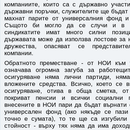
компаниите, които са с държавно участ
държавни поръчки, служителите ще бъдат 
махнат парите от универсалния фонд и
Същото би могло да се случи и в к
синдикатите имат много силни позиц
държавата може да използва лостове за 
дружества, опасяват се представит
компании.
Обратното преместване - от НОИ към 
означава огромна загуба за работещи
осигуряване няма лични партиди, ням
вложените средства. Всичко, което се 
осигуряване, отива в обща сметка, от
покриват пенсии и всички социални 
внесените в НОИ пари да бъдат върнати 
универсален фонд (ако някъде се пази
точно е сумата), то те ще са изгубили
стойност - върху тях няма да има доход