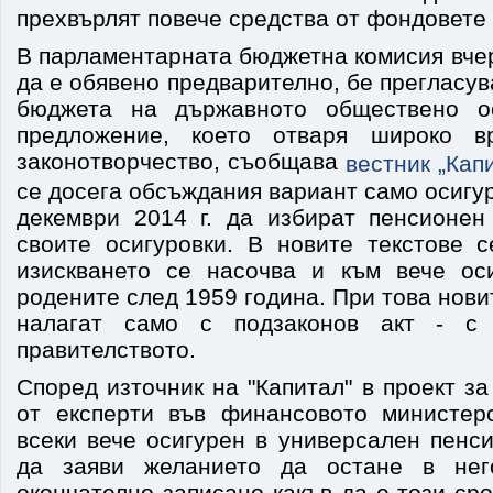
прехвърлят повече средства от фондовете
В парламентарната бюджетна комисия вчер
да е обявено предварително, бе прегласув
бюджета на държавното обществено о
предложение, което отваря широко в
законотворчество, съобщава
вестник „Капи
се досега обсъждания вариант само осигу
декември 2014 г. да избират пенсионе
своите осигуровки. В новите текстове 
изискването се насочва и към вече ос
родените след 1959 година. При това нови
налагат само с подзаконов акт - с 
правителството.
Според източник на "Капитал" в проект за
от експерти във финансовото министер
всеки вече осигурен в универсален пенс
да заяви желанието да остане в не
окончателно записано какъв да е този сро