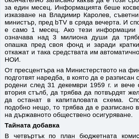
за един месец. Информацията беше косве
изказване на Владимир Каролев, съветни
министър, пред bTV в сряда вечерта. И сп
е само 1 месец. Ако тези информации 
означава над 3 милиона души да тряб
опашка пред своя фонд и заради кратк
откажат и така средствата им автоматично
НОИ.
От пресцентъра на Министерството на фи
подготвят наредба, в която да е разписан с
родени след 31 декември 1959 г. и вече
втория стълб, да трябва да потвърдят жел
да останат в капиталовата схема. Сп
подобно нещо, то трябва да е разписано 
на държавното обществено осигуряване.
Тайната добавка
В четвъртък по план бюджетната коми