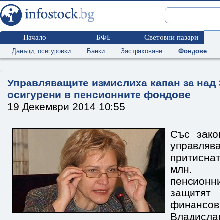
Начало
БФБ
Световни пазари
Данъци, осигуровки
Банки
Застраховане
Фондове
Управляващите измислиха капан за над 
осигурени в пенсионните фондове
19 Декември 2014 10:55
Със зако
управля
притисна
млн. 
пенсионн
защит
финанс
Владисл