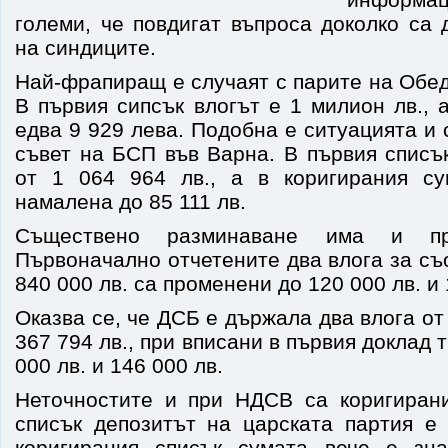
големи, че повдигат въпроса доколко са
на синдиците.
Най-фрапиращ е случаят с парите на Обед
В първия сипсък влогът е 1 милион лв., 
едва 9 929 лева. Подобна е ситуацията и 
съвет на БСП във Варна. В първия списъ
от 1 064 964 лв., а в коригирания су
намалена до 85 111 лв.
Съществено разминаване има и п
Първоначално отчетените два влога за съо
840 000 лв. са променени до 120 000 лв. и 
Оказва се, че ДСБ е държала два влога от 
367 794 лв., при вписани в първия доклад тр
000 лв. и 146 000 лв.
Неточностите и при НДСВ са коригиран
списък депозитът на царската партия е 
коригирания списък сумата вече е зна