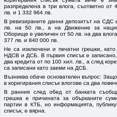
разпределена в три влога, съответно от 4
лв. и 1 332 964 лв.
В ревизираните данни депозитът на СДС 
лв. на 50 лв., а на Движение за наци
Оборище е увеличен от 50 лв. на два влога
377 лв. и 840 000 лв.
Не са изключени и печатни грешки, като
НДСВ и ДСБ. В първия списък е записано
два кредита от по 100 хил. лв., а след ко
са записани като заеми на ДСБ.
Възниква обаче основателен въпрос: Защо
в коригирания списък влогове са два повеч
В ранния след обед от банката съобщи
грешка е причината за обърканите сум
партии в КТБ, но информацията, публику
списък, е вярна.