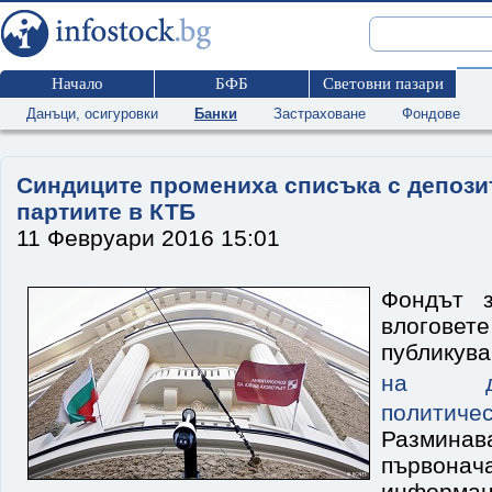
Начало
БФБ
Световни пазари
Данъци, осигуровки
Банки
Застраховане
Фондове
Синдиците промениха списъка с депози
партиите в КТБ
11 Февруари 2016 15:01
Фондът з
влогов
публику
на де
политиче
Разми
първонач
информа