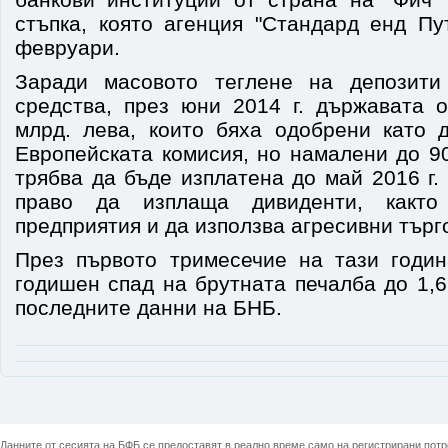
стъпка, която агенция "Стандард енд Пу
февруари.
Заради масовото теглене на депозити
средства, през юни 2014 г. държавата 
млрд. лева, които бяха одобрени като
Европейската комисия, но намалени до 9
трябва да бъде изплатена до май 2016 г
право да изплаща дивиденти, какт
предприятия и да използва агресивни търг
През първото тримесечие на тази годи
годишен спад на брутната печалба до 1,6
последните данни на БНБ.
Данните от сесията на БФБ се предоставят в реално време само на регистрирани потреб