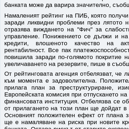
банката може да варира значително, съоб
Намаленият рейтинг на ПИБ, която получ
заради ликвидни проблеми през лятото н
отразява виждането на "Фич" за слабост
управление. Понижението се дължи и на
кредити, влошеното качество на ак
рентабилност. Все пак платежоспособнос
повишила заради по-голямото покритие н
увеличаването на резервите, пише в съобщ
От рейтинговата агенция отбелязват, че 
към момента е задоволителна. Положите
прилага план за преструктуриране, из
Европейската комисия при отпускането н
финансовата институция. Отбелязва се об
от прилагането на този план ще дойдат в
Основният положителен ефект от плана з
ще е намаляване на риска при новите кр
банката. Остава рискът от старите експоз