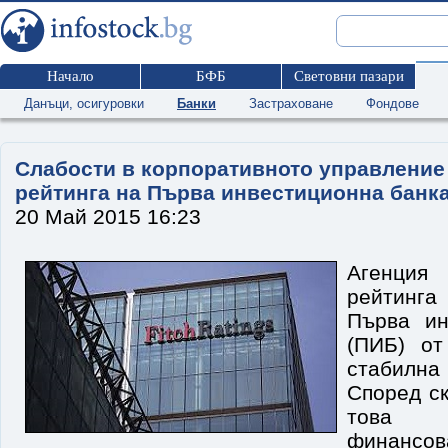
Начало
БФБ
Световни пазари
Данъци, осигуровки
Банки
Застраховане
Фондове
Слабости в корпоративното управление
рейтинга на Първа инвестиционна банк
20 Май 2015 16:23
Агенци
рейтинг
Първа ин
(ПИБ) от
стабилн
Според ск
това 
финансо