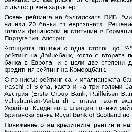
и дългосрочен характер.
Освен рейтинга на българската ПИБ, "Фи
на над 20 банки от еврозоната. Решени
големи финансови институции в Германия
Португалия, Австрия.
Агенцията понижи с една степен до "А"
рейтинг на Дойчебанк, която е втората 
банка в Европа, и с цели две степени 
кредитния рейтинг на Комерцбанк.
С по-нисък рейтинг са и италианската ба
Paschi di Siena, както и на три големи б
Австрия (Erste Group Bank, Raiffeisen Ban
Volksbanken-Verbund) с оглед техни ек
Украйна. Кредитната агенция понижи рей
британска банка Royal Bank of Scotland до 
Понижението на кредитните рейтинги на
банкови институции от страна на "Фич"