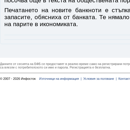
посочва още в текста на обществената пор
Печатането на новите банкноти е стъпк
запасите, обясниха от банката. Те нямал
на парите в икономиката.
Данните от сесията на БФБ се предоставят в реално време само на регистрирани потреб
са влезли с потребителското си име и парола. Регистрацията е безплатна.
© 2007 - 2026 Инфосток
Източници на информация |
Условия за ползване |
Контакт