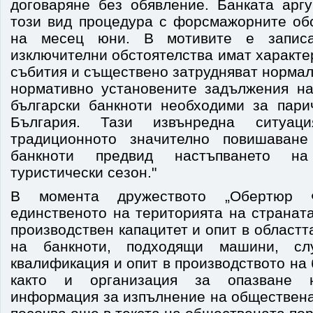
договаряне без обявление. Банката арг
този вид процедура с форсмажорните обс
на месец юни. В мотивите е записан
изключителни обстоятелства имат характ
събития и съществено затрудняват норма
нормативно установените задължения н
български банкноти необходими за пар
България. Тази извънредна ситуа
традиционното значително повишаван
банкноти предвид настъпването на
туристически сезон."
В момента дружеството „Обертюр
единственото на територията на страната
производствен капацитет и опит в областт
на банкноти, подходящи машини, сл
квалификация и опит в производството на 
както и организация за опазване 
информация за изпълнение на обществена