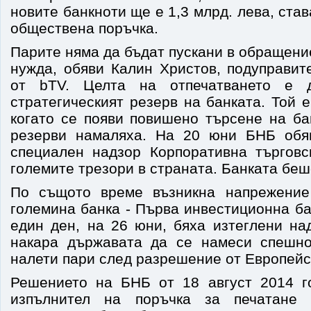
новите банкноти ще е 1,3 млрд. лева, ста
обществена поръчка.
Парите няма да бъдат пускани в обращение
нужда, обяви Калин Христов, подуправит
от bTV. Целта на отпечатването е 
стратегическият резерв на банката. Той 
когато се появи повишено търсене на ба
резерви намаляха. На 20 юни БНБ обяв
специален надзор Корпоративна търговс
големите трезори в страната. Банката беш
По същото време възникна напрежение
големина банка - Първа инвестиционна ба
един ден, на 26 юни, бяха изтеглени на
накара държавата да се намеси спешно
налети пари след разрешение от Европейс
Решението на БНБ от 18 август 2014 г
изпълнител на поръчка за печатане 