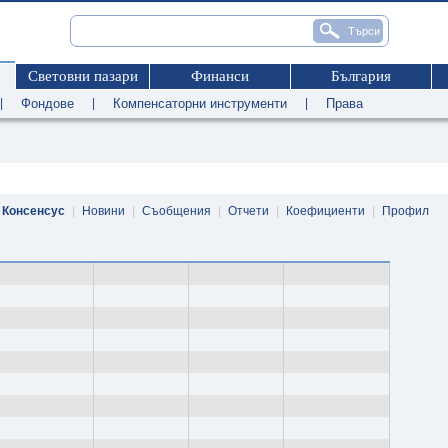
Световни пазари
Финанси
България
|
Фондове
|
Компенсаторни инструменти
|
Права
Консенсус
|
Новини
|
Съобщения
|
Отчети
|
Коефициенти
|
Профил