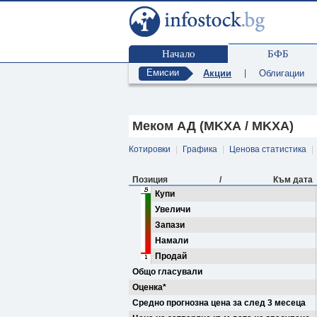
Начало
БФБ
Емисии
Акции
|
Облигации
Меком АД (MKXA / MKXA)
Котировки
|
Графика
|
Ценова статистика
|
Позиция
/
Към дата
Купи
Увеличи
Запази
Намали
Продай
Общо гласували
Оценка*
Средно прогнозна цена за след 3 месеца