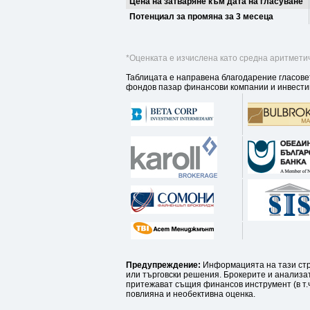
Цена на затваряне към дата на гласуване
Потенциал за промяна за 3 месеца
*Оценката е изчислена като средна аритметич
Таблицата е направена благодарение гласове
фондов пазар финансови компании и инвести
Предупреждение:
Информацията на тази стр
или търговски решения. Брокерите и анализат
притежават същия финансов инструмент (в т.ч
повлияна и необективна оценка.