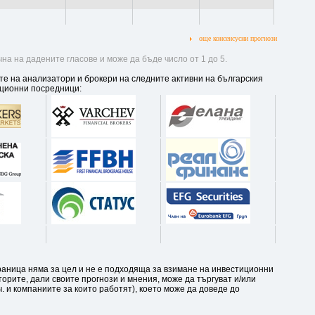
още консенсусни прогнози
на на дадените гласове и може да бъде число от 1 до 5.
те на анализатори и брокери на следните активни на българския
ционни посредници:
аница няма за цел и не е подходяща за взимане на инвестиционни
орите, дали своите прогнози и мнения, може да търгуват и/или
. и компаниите за които работят), което може да доведе до