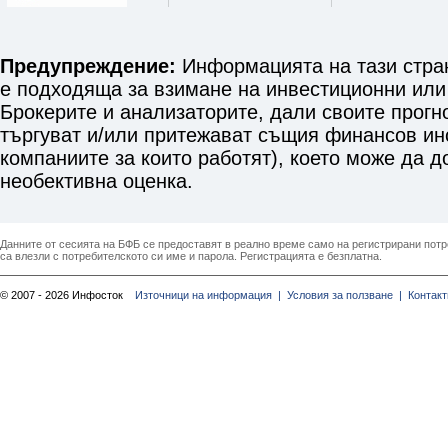
Предупреждение:
Информацията на тази стран
е подходяща за взимане на инвестиционни или
Брокерите и анализаторите, дали своите прогн
търгуват и/или притежават същия финансов инст
компаниите за които работят), което може да 
необективна оценка.
Данните от сесията на БФБ се предоставят в реално време само на регистрирани потреб
са влезли с потребителското си име и парола. Регистрацията е безплатна.
© 2007 - 2026 Инфосток
Източници на информация |
Условия за ползване |
Контакт