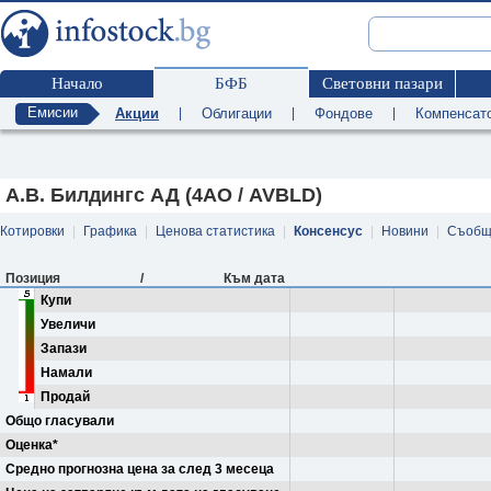
Начало
БФБ
Световни пазари
Емисии
Акции
|
Облигации
|
Фондове
|
Компенсат
А.В. Билдингс АД (4AO / AVBLD)
Котировки
|
Графика
|
Ценова статистика
|
Консенсус
|
Новини
|
Съобщ
Позиция
/
Към дата
Купи
Увеличи
Запази
Намали
Продай
Общо гласували
Оценка*
Средно прогнозна цена за след 3 месеца