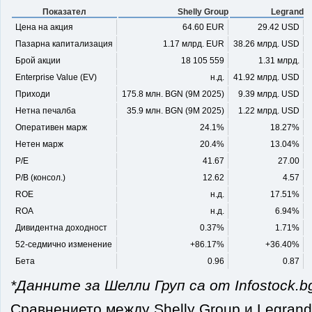
Показател
Shelly Group
Legrand
Цена на акция
64.60 EUR
29.42 USD
Пазарна капитализация
1.17 млрд. EUR
38.26 млрд. USD
Брой акции
18 105 559
1.31 млрд.
Enterprise Value (EV)
н.д.
41.92 млрд. USD
Приходи
175.8 млн. BGN (9М 2025)
9.39 млрд. USD
Нетна печалба
35.9 млн. BGN (9М 2025)
1.22 млрд. USD
Оперативен марж
24.1%
18.27%
Нетен марж
20.4%
13.04%
P/E
41.67
27.00
P/B (консол.)
12.62
4.57
ROE
н.д.
17.51%
ROA
н.д.
6.94%
Дивидентна доходност
0.37%
1.71%
52-седмично изменение
+86.17%
+36.40%
Бета
0.96
0.87
*Данните за Шелли Груп са от Infostock.b
Сравнението между
Shelly Group
и
Legrand