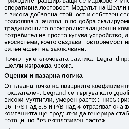
приходите, разширяващи се маржове и мно
оперативна лостовост. Моделът на Шелли
с висока добавена стойност и собствен со
позволява значително по-добра скалируем
традиционните електроинсталационни ком
потребител не просто купува устройство, а
екосистема, което създава повторяемост н
силен ефект на заключване.
Точно тук е ключовата разлика. Legrand п
Шелли изгражда мрежа.
Оценки и пазарна логика
От гледна точка на пазарните коефициенти
показателен. Legrand се търгува като „qual
високи мултипли, умерен растеж, нисък ри
16, P/S над 3.5 и P/B над 4 отразяват очак
компанията ще продължи да генерира ста
потоци, но без експлозивен растеж.