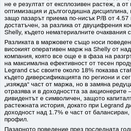
не е резултат от експлозивен растеж, а от
оптимизация и дългогодишна дисциплина, 
защо пазарът приема по-нисък P/B от 4.57
достатъчен, за разлика от двуцифрения к
Shelly, където нематериалните очаквания 
Разликата в маржовете също носи поведен
високият оперативен марж на Shelly от на
компания, която все още е в фаза на разг
на максимална ефективност от тесен проду
Legrand със своите около 18% показва ста
където диверсификацията по региони и се
„изяжда“ част от маржа, но в замяна редуц
отразява и в доходността за акционерите –
дивидентът е символичен, защото капиталъ
растежната история, докато при Legrand 
доходност над 1.7% е част от балансиран,
профил.
Пазарното поведение през последната год