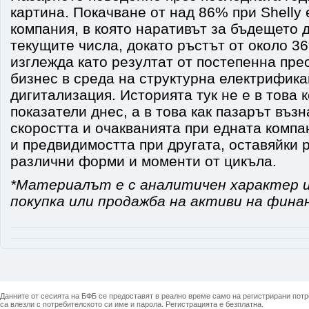
картина. Покачване от над 86% при Shelly 
компания, в която наративът за бъдещето
текущите числа, докато ръстът от около 3
изглежда като резултат от постепенна пре
бизнес в среда на структурна електрифика
дигитализация. Историята тук не е в това 
показатели днес, а в това как пазарът въз
скоростта и очакванията при едната компа
и предвидимостта при другата, оставяйки р
различни форми и моменти от цикъла.
*Материалът е с аналитичен характер и
покупка или продажба на активи на фина
Данните от сесията на БФБ се предоставят в реално време само на регистрирани потреб
са влезли с потребителското си име и парола. Регистрацията е безплатна.