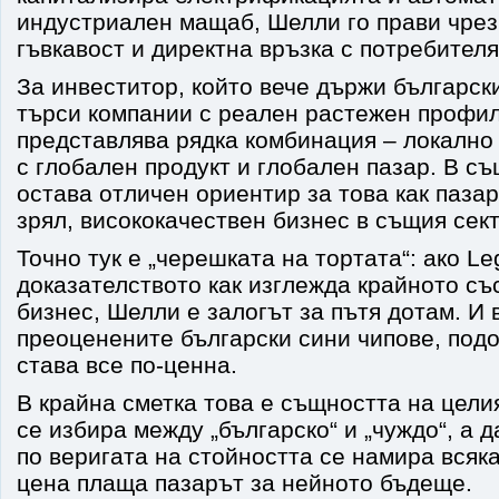
индустриален мащаб, Шелли го прави чре
гъвкавост и директна връзка с потребителя
За инвеститор, който вече държи български
търси компании с реален растежен профи
представлява рядка комбинация – локално
с глобален продукт и глобален пазар. В с
остава отличен ориентир за това как паза
зрял, висококачествен бизнес в същия сект
Точно тук е „черешката на тортата“: ако Le
доказателството как изглежда крайното съ
бизнес, Шелли е залогът за пътя дотам. И 
преоценените български сини чипове, под
става все по-ценна.
В крайна сметка това е същността на цели
се избира между „българско“ и „чуждо“, а 
по веригата на стойността се намира всяка
цена плаща пазарът за нейното бъдеще.