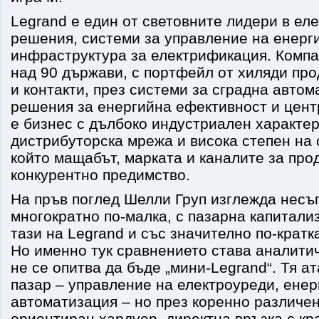
Legrand е един от световните лидери в е
решения, системи за управление на енерги
инфраструктура за електрификация. Компа
над 90 държави, с портфейл от хиляди про
и контакти, през системи за сградна автом
решения за енергийна ефективност и цент
е бизнес с дълбоко индустриален характер
дистрибуторска мрежа и висока степен на 
който мащабът, марката и каналите за про
конкурентно предимство.
На пръв поглед Шелли Груп изглежда несъ
многократно по-малка, с пазарна капитали
тази на Legrand и със значително по-кратк
Но именно тук сравнението става аналити
не се опитва да бъде „мини-Legrand“. Тя а
пазар – управление на електроуреди, енер
автоматизация – но през коренно различе
ориентиран хардуер, директна връзка с кр