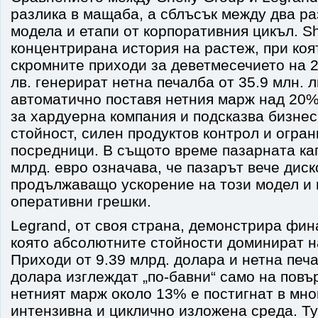
разлика в мащаба, а сблъсък между два р
модела и етапи от корпоративния цикъл. Sh
концентрирана история на растеж, при коя
скромните приходи за деветмесечието на 20
лв. генерират нетна печалба от 35.9 млн. л
автоматично поставя нетния марж над 20%.
за хардуерна компания и подсказва бизнес
стойност, силен продуктов контрол и огра
посредници. В същото време пазарната ка
млрд. евро означава, че пазарът вече дис
продължаващо ускорение на този модел и 
оперативни грешки.
Legrand, от своя страна, демонстрира фин
която абсолютните стойности доминират н
Приходи от 9.39 млрд. долара и нетна печа
долара изглеждат „по-бавни“ само на повъ
нетният марж около 13% е постигнат в мно
интензивна и циклично изложена среда. Т