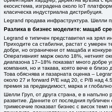
екосистема, изградена около IoT платформ
класическа индустриална дистрибуция.
Legrand продава инфраструктура. Шелли п
Разлика в бизнес моделите: мащаб ср
Legrand е типичен представител на зрял и
Приходите са стабилни, растат с умерен т
добри, но ограничени от мащаба и конкуре
Оперативният марж около 18%, нетният ок
диапазона 17–18% показват много добре 
компания, но и такава, която вече е близо 
Това обяснява и пазарната оценка – Legran
около 27 и forward P/E над 20, с P/B над 4
премия за предвидимост, марка и глобално
Шелли Груп, от друга страна, е в напълно
развитие. Данните от последния публичен 
тримесечие показват бизнес с висок темп 