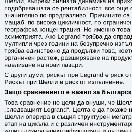
Шелли, въпреки силната динамика на прих
подобряващата се рентабилност, все още 
значително по-предпазливо. Причините са 
мащаб, по-висока цикличност, по-ограниче
географска концентрация. Но именно това
асиметрията. Ако Legrand трябва да оправ
мултипли чрез години на безупречно изпъ
трябва единствено да продължи това, коет
органичен растеж, разширяване на продук
навлизане на нови пазари.
С други думи, рискът при Legrand е риск о
Рискът при Шелли е риск от изпълнение.
Защо сравнението е важно за българс
Това сравнение не цели да внуши, че Шел
„следващият Legrand“. Целта е да покаже 
Шелли оперира в същия структурен мегатр
етап на цикъла и с различен инструментар
капитализира електрификацията и автомат