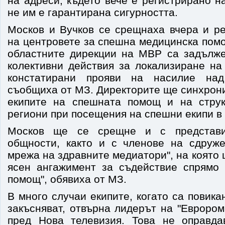
на адреси, където вече е регистрирано н
не им е гарантирана сигурността.
Москов и Вучков се срещнаха вчера и ре
на центровете за спешна медицинска пом
областните дирекции на МВР са задълж
колективни действия за локализиране на
констатирани прояви на насилие над
съобщиха от МЗ. Директорите ще синхрон
екипите на спешната помощ и на стру
региони при посещения на спешни екипи в 
Москов ще се срещне и с представи
общности, както и с членове на сдруж
мрежа на здравните медиатори", на която 
ясен ангажимент за съдействие спрямо
помощ", обявиха от МЗ.
В много случаи екипите, когато са повика
закъсняват, отвърна лидерът на "Евроро
пред Нова телевизия. Това не оправда