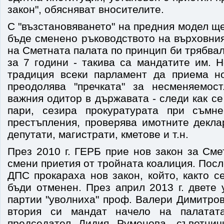
закон", обясняват вносителите.
С "възстановяването" на предния модел щ
бъде сменено ръководството на върховни
на Сметната палата по принцип би трябва
за 7 години - такива са мандатите им. 
традиция всеки парламент да приема н
преодолява "пречката" за несменяемос
важния одитор в държавата - следи как с
пари, сезира прокуратурата при съмн
престъпления, проверява имотните декла
депутати, магистрати, кметове и т.н.
През 2010 г. ГЕРБ прие нов закон за Сме
смени приетия от тройната коалиция. Посл
ДПС прокараха нов закон, който, както с
бъди отменен. През април 2013 г. двете
партии "уволниха" проф. Валери Димитров
втория си мандат начело на палатат
председател Лидия Руменова, съветнич