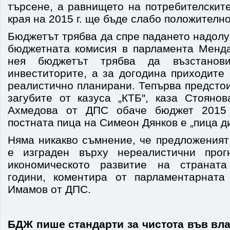
търсене, а равнището на потребителскит
края на 2015 г. ще бъде слабо положително
Бюджетът трябва да спре падането надол
бюджетната комисия в парламента Менд
нея бюджетът трябва да възстанов
инвеститорите, а за догодина приходите
реалистично планирани. Тепърва предстои
загубите от казуса „КТБ", каза Стояно
Ахмедова от ДПС обаче бюджет 2015 
постната пица на Симеон Дянков е „пица д
Няма никакво съмнение, че предложеният
е изграден върху нереалистични прог
икономическото развитие на странат
години, коментира от парламентарната
Имамов от ДПС.
БДЖ пише стандарти за чистота във вл