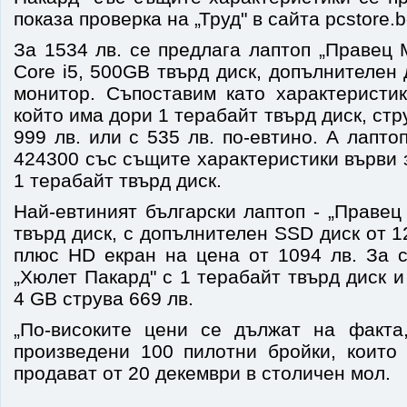
показа проверка на „Труд" в сайта pcstore.b
За 1534 лв. се предлага лаптоп „Правец М
Core i5, 500GB твърд диск, допълнителен
монитор. Съпоставим като характеристи
който има дори 1 терабайт твърд диск, ст
999 лв. или с 535 лв. по-евтино. А лапто
424300 със същите характеристики върви з
1 терабайт твърд диск.
Най-евтиният български лаптоп - „Правец
твърд диск, с допълнителен SSD диск от 
плюс HD екран на цена от 1094 лв. За 
„Хюлет Пакард" с 1 терабайт твърд диск 
4 GВ струва 669 лв.
„По-високите цени се дължат на факта
произведени 100 пилотни бройки, които
продават от 20 декември в столичен мол.