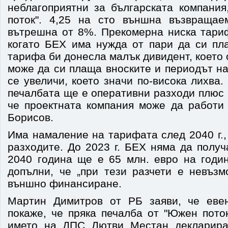
неблагоприятни за българската компания
поток". 4,25 на сто външна възвращае
вътрешна от 8%. Прекомерна ниска тариф
когато БЕХ има нужда от пари да си пл
тарифа би донесла малък дивидент, което 
може да си плаща вноските и периодът н
се увеличи, което значи по-висока лихва.
печалбата ще е оперативни разходи плюс 
че проектната компания може да работи 
Борисов.
Има намаление на тарифата след 2040 г.,
разходите. До 2023 г. БЕХ няма да получ
2040 година ще е 65 млн. евро на годин
допълни, че „при тези разчети е невъз
външно финансиране.
Мартин Димитров от РБ заяви, че еве
покаже, че пряка печалба от "Южен пото
името на ДПС Лютви Местан декларира