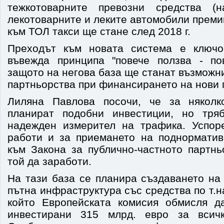
тежкотоварните превозни средства (
лекотоварните и леките автомобили преми
към ТОЛ такси ще стане след 2018 г.
Преходът към новата система е ключ
въвежда принципа "повече ползва - по
защото на негова база ще станат възможн
партньорства при финансирането на нови 
Лиляна Павлова посочи, че за няколк
планират подобни инвестиции, но тря
надежден измерител на трафика. Успор
работи и за приемането на поднорматив
към Закона за публично-частното партнь
той да заработи.
На тази база се планира създаването на
пътна инфраструктура със средства по т.н
който Европейската комисия обмисля д
инвестирани 315 млрд. евро за всич