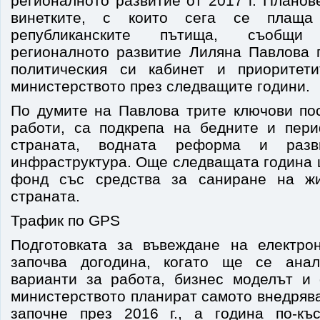
регионалното развитие от 2017 г. Планов
винетките, с които сега се плаща
републиканските пътища, съобщи
регионалното развитие Лиляна Павлова 
политическия си кабинет и приоритет
министерството през следващите години.
По думите на Павлова трите ключови пос
работи, са подкрепа на бедните и пер
страната, водната реформа и разв
инфраструктура. Още следващата година 
фонд със средства за саниране на ж
страната.
Трафик по GPS
Подготовката за въвеждане на електро
започва догодина, когато ще се анал
варианти за работа, бизнес моделът и
министерството планират самото внедряв
започне през 2016 г., а година по-къ