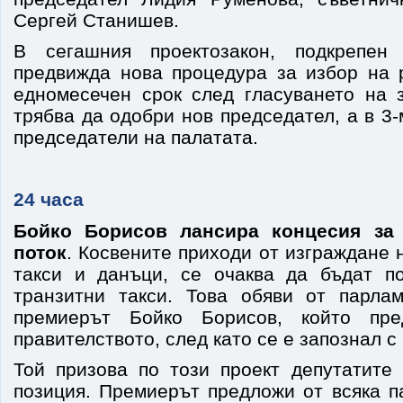
Сергей Станишев.
В сегашния проектозакон, подкрепен
предвижда нова процедура за избор на р
едномесечен срок след гласуването на 
трябва да одобри нов председател, а в 3-
председатели на палатата.
24 часа
Бойко Борисов лансира концесия за
поток
. Косвените приходи от изграждане н
такси и данъци, се очаква да бъдат по
транзитни такси. Това обяви от парла
премиерът Бойко Борисов, който пре
правителството, след като се е запознал с
Той призова по този проект депутатите
позиция. Премиерът предложи от всяка п