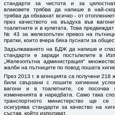
стандарти за чистота и за цялостна
влаковете трябва да напише в най-ск
трябва да обхванат всичко - от отопление
през качеството на въздуха във вагони
тоалетните и в купетата. Това предвижда
№ 43 за железопътен превоз на пътници
пратки, които вчера бяха пуснати за обще
Задължаването на БДЖ да напише и спаз
стандарти е заради постъпилите в Изп
„Железопътна администрация" множеств
жалби на пътниците по повод лошата хигие
През 2013 г. в агенцията са получени 218 
били свързани с лошите хигиенни усло
вагони и в тоалетните, се посочва 
измененията в наредбата. Само така спо
транспортното министерство ще се
осигурява стандарти за качество на хиг
състав, който използват.