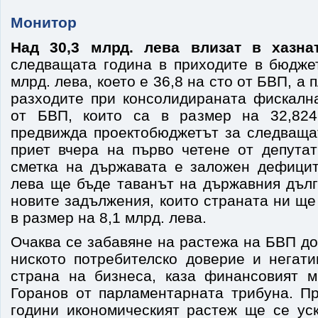
Монитор
Над 30,3 млрд. лева влизат в хазна
следващата година в приходите в бюдже
млрд. лева, което е 36,8 на сто от БВП, а
разходите при консолидираната фискалн
от БВП, които са в размер на 32,824
предвижда проектобюджетът за следващат
приет вчера на първо четене от депутат
сметка на държавата е заложен дефицит
лева ще бъде таванът на държавния дълг 
новите задължения, които страната ни ще
в размер на 8,1 млрд. лева.
Очаква се забавяне на растежа на БВП до
ниското потребителско доверие и негати
страна на бизнеса, каза финансовият 
Горанов от парламентарната трибуна. П
години икономическият растеж ще се ус