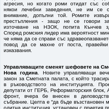
агресия, но когато роми отидат със со
някои лечебни заведения, не им се 
внимание, допълни той. Ромите извъ
престъпления - защо не се говори з
източване на НЗОК, попита Кънчев з
Според ромския лидер има вероятност мин
че няма да се справи със здравеопазванет
повод да се махне от поста, правейки
изказвания.
Управляващите сменят шефовете на Сме
Нова година
. Новите управляващи веч
закон за Сметната палата, с който траси
в ръководството на институцията. Про
депутати от ГЕРБ, Реформаторския блок,
фронт, вчера бе внесен в деловодст
събрание. Целта е "да бъде възстановен 
одитна институция, установен с приетия п