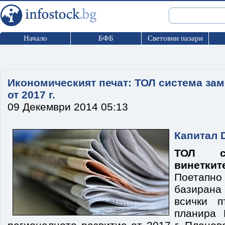
Начало
БФБ
Световни пазари
Икономическият печат: ТОЛ система зам
от 2017 г.
09 Декември 2014 05:13
Капитал
ТОЛ си
винетк
Поетапно
базиран
всички п
планира 