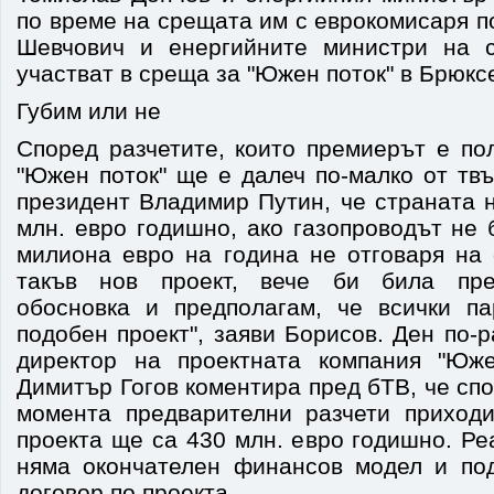
по време на срещата им с еврокомисаря 
Шевчович и енергийните министри на с
участват в среща за "Южен поток" в Брюксе
Губим или не
Според разчетите, които премиерът е по
"Южен поток" ще е далеч по-малко от тв
президент Владимир Путин, че страната 
млн. евро годишно, ако газопроводът не 
милиона евро на година не отговаря на 
такъв нов проект, вече би била пре
обосновка и предполагам, че всички п
подобен проект", заяви Борисов. Ден по-
директор на проектната компания "Юже
Димитър Гогов коментира пред бТВ, че сп
момента предварителни разчети приход
проекта ще са 430 млн. евро годишно. Р
няма окончателен финансов модел и по
договор по проекта.