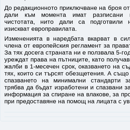
До редакционното приключване на броя о
дали към момента имат разписани 
чистотата, нито дали са подготвили н
изискват европравилата.
Измененията в наредбата вкарват в си
члена от европейския регламент за права
За тях досега страната ни е ползвала 5-г
уреждат права на пътниците, като получав
жалби в 1-месечен срок, оказването на съ
тях, които си търсят обезщетения. А също
спазването на минимални стандарти за
трябва да бъдат изработени и спазвани з
информация за спиране на влакове, за пр
при предоставяне на помощ на лицата с ув