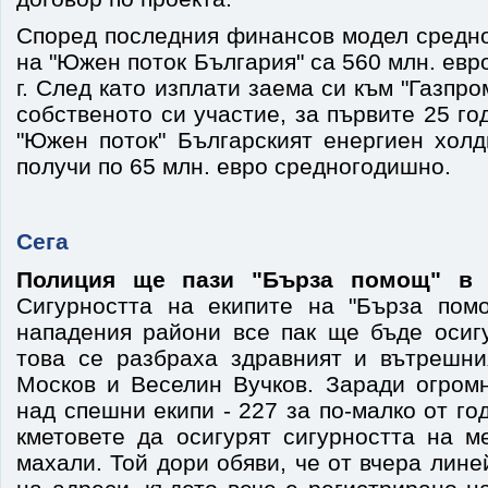
Според последния финансов модел средн
на "Южен поток България" са 560 млн. евр
г. След като изплати заема си към "Газпр
собственото си участие, за първите 25 го
"Южен поток" Българският енергиен холд
получи по 65 млн. евро средногодишно.
Сега
Полиция ще пази "Бърза помощ" в 
Сигурността на екипите на "Бърза пом
нападения райони все пак ще бъде осиг
това се разбраха здравният и вътрешн
Москов и Веселин Вучков. Заради огром
над спешни екипи - 227 за по-малко от го
кметовете да осигурят сигурността на м
махали. Той дори обяви, че от вчера лине