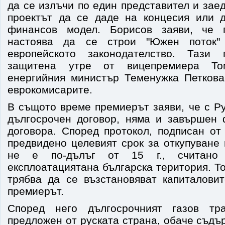
да се излъчи по един представител и зае
проектът да се даде на концесия или 
финансов модел. Борисов заяви, че 
настоява да се строи "Южен поток"
европейското законодателство. Тази
защитена утре от вицепремиера То
енергийния министър Теменужка Петков
еврокомисарите.
В същото време премиерът заяви, че с Р
дългосрочен договор, няма и завършен
договора. Според протокол, подписан от
предвидено целевият срок за откупуване
не е по-дълъг от 15 г., считано
експлоатациятана българска територия. То
трябва да се възстановяват капиталовит
премиерът.
Според него дългосрочният газов тра
предложен от руската страна, обаче съдър