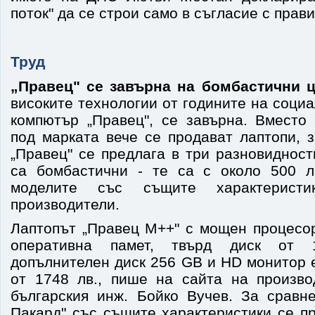
поток" да се строи само в съгласие с прав
Труд
„Правец" се завърна на бомбастични 
високите технологии от годините на социа
компютър „Правец", се завърна. Вместо
под марката вече се продават лаптопи, 
„Правец" се предлага в три разновиднос
са бомбастични - те са с около 500 л
моделите със същите характеристи
производители.
Лаптопът „Правец М++" с мощен процесор 
оперативна памет, твърд диск от 
допълнителен диск 256 GB и HD монитор 
от 1748 лв., пише на сайта на произв
българския инж. Бойко Вучев. За сравн
Пакард" със същите характеристики се пр