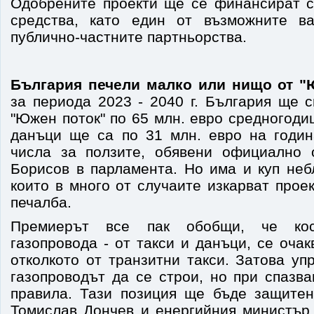
Одобрените проекти ще се финансират с
средства, като един от възможните в
публично-частните партньорства.
България печели малко или нищо от "
за периода 2023 - 2040 г. България ще 
"Южен поток" по 65 млн. евро средногоди
данъци ще са по 31 млн. евро на годин
числа за ползите, обявени официално 
Борисов в парламента. Но има и куп неб
които в много от случаите изкарват про
печалба.
Премиерът все пак обобщи, че кос
газопровода - от такси и данъци, се очак
отколкото от транзитни такси. Затова уп
газопроводът да се строи, но при спазв
правила. Тази позиция ще бъде защите
Томислав Дончев и енергийния министър